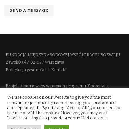
FUNDACJA MIĘDZYNARODOWEJ WSPÓŁPRACY I ROZWOJU​
Zawojska 47, 02-927 Warszawa
Polityka prywatności
|
Kontakt
Projekt finansowany w ramach programu “Społeczna
Odpowiedzialność Nauki 2” Ministerstwa Edukacji i Nauki
We use cookies on our website to give you the most
więcej informacji
relevant experience by remembering your preferences
and repeat visits. By clicking “Accept All”, you consent to
the use of ALL the cookies. However, you may visit
"Cookie Settings" to provide a controlled consent.