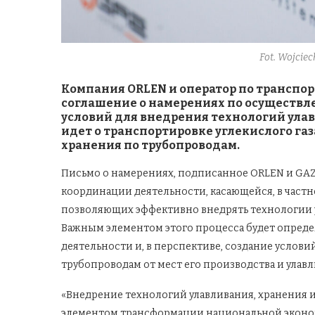
Fot. Wojcie
Компания ORLEN и оператор по транспор
соглашение о намерениях по осуществл
условий для внедрения технологий улав
идет о транспортировке углекислого г
хранения по трубопроводам.
Письмо о намерениях, подписанное ORLEN и GAZ-
координации деятельности, касающейся, в частн
позволяющих эффективно внедрять технологии ул
Важным элементом этого процесса будет опред
деятельности и, в перспективе, создание услови
трубопроводам от мест его производства и улавл
«Внедрение технологий улавливания, хранения 
элементом трансформации национальной эконом