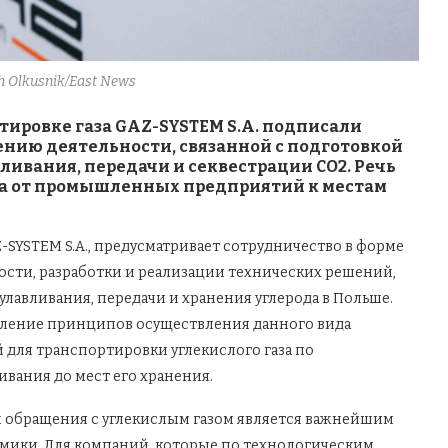
ch Olkusnik/East News
тировке газа GAZ-SYSTEM S.A. подписали
ению деятельности, связанной с подготовкой
ливания, передачи и секвестрации CO2. Речь
аза от промышленных предприятий к местам
SYSTEM S.A., предусматривает сотрудничество в форме
ости, разработки и реализации технических решений,
авливания, передачи и хранения углерода в Польше.
еление принципов осуществления данного вида
й для транспортировки углекислого газа по
ивания до мест его хранения.
и обращения с углекислым газом является важнейшим
ики. Для компаний, которые по технологическим