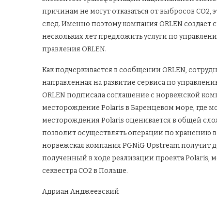
причинам не могут отказаться от выбросов CO2,
след. Именно поэтому компания ORLEN создает 
нескольких лет предложить услуги по управлени
правления ORLEN.
Как подчеркивается в сообщении ORLEN, сотрудн
направленная на развитие сервиса по управлени
ORLEN подписала соглашение с норвежской комп
месторождение Polaris в Баренцевом море, где м
месторождения Polaris оценивается в общей слож
позволит осуществлять операции по хранению в т
норвежская компания PGNiG Upstream получит до
полученный в ходе реализации проекта Polaris,
секвестра CO2 в Польше.
Адриан Анджеевский