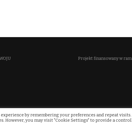
WOJU​
Projekt finansowany w ra
 experience by remembering your preferences and repeat visits.
ies. However, you may visit "Cookie Settings" to provide a control