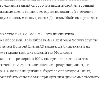
 это единственный способ уменьшить свой углеродный
сильные компетенции, которые позволят ей в течение
ю углекислым газом», сказал Даниэль Обайтек, президент
ичество с » GAZ SYSTEM» — это инициатива,
ю выбросами. В сентябре PGNiG Upstream Norway группы
анией Horisont Energi AS, владеющей лицензией на
ожет храниться углекислый газ. Мощность
ности примерно в 100 млн. т углекислого газа, что
ечение 12-25 лет. Соглашение предусматривает, что
 50% доли в лицензии и будет ее оператором. Опыт,
 может быть использован при организации коммерческого