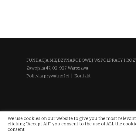
FUNDACJA MIĘDZYNARODOWEJ WSPÓŁPRACY I ROZ
Zawojska 47, 02-927 Warszawa
Polityka prywatności
|
Kontakt
We use cookies on our website to give you the most relevant
clicking “Accept All”, you consent to the use of ALL the cook
consent.