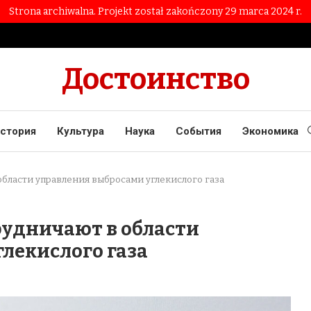
Strona archiwalna. Projekt został zakończony 29 marca 2024 r.
Достоинство
стория
Культура
Наука
События
Экономика
бласти управления выбросами углекислого газа
рудничают в области
лекислого газа