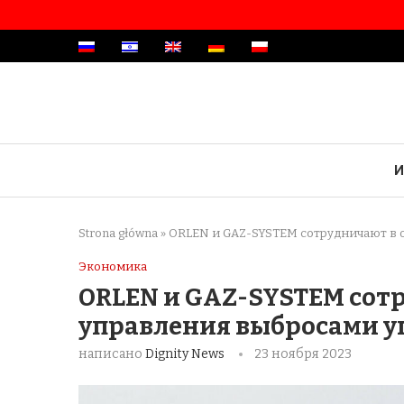
И
Strona główna
»
ORLEN и GAZ-SYSTEM сотрудничают в о
Экономика
ORLEN и GAZ-SYSTEM сот
управления выбросами уг
написано
Dignity News
23 ноября 2023