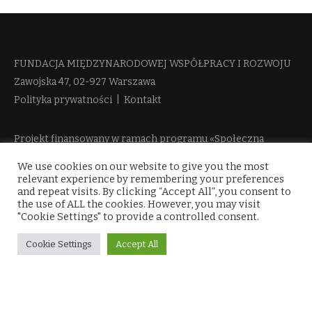
FUNDACJA MIĘDZYNARODOWEJ WSPÓŁPRACY I ROZWOJU​
Zawojska 47, 02-927 Warszawa
Polityka prywatności
|
Kontakt
Projekt finansowany w ramach programu «Społeczna
Odpowiedzialność Nauki 2» Ministerstwa Edukacji i Nauki
We use cookies on our website to give you the most
więcej informacji
relevant experience by remembering your preferences
and repeat visits. By clicking “Accept All”, you consent to
the use of ALL the cookies. However, you may visit
"Cookie Settings" to provide a controlled consent.
Cookie Settings
Accept All