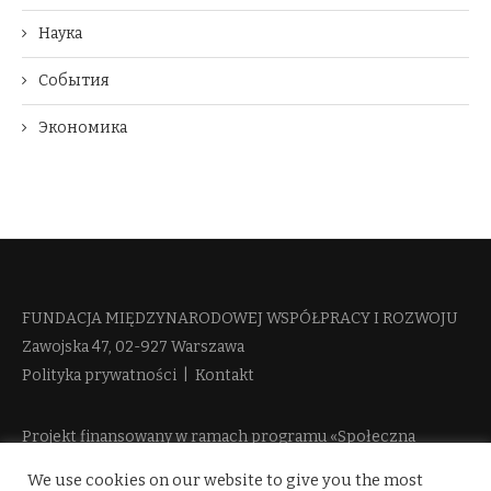
Наука
События
Экономика
FUNDACJA MIĘDZYNARODOWEJ WSPÓŁPRACY I ROZWOJU​
Zawojska 47, 02-927 Warszawa
Polityka prywatności
|
Kontakt
Projekt finansowany w ramach programu «Społeczna
Odpowiedzialność Nauki 2» Ministerstwa Edukacji i Nauki
We use cookies on our website to give you the most