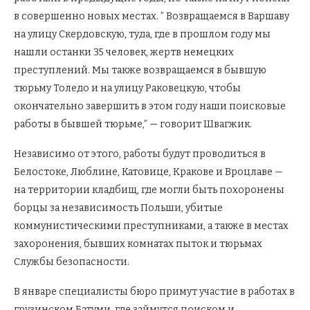
в совершенно новых местах. ” Возвращаемся в Варшаву
на улицу Скердовскую, туда, где в прошлом году мы
нашли останки 35 человек, жертв немецких
преступлений. Мы также возвращаемся в бывшую
тюрьму Толедо и на улицу Раковецкую, чтобы
окончательно завершить в этом году наши поисковые
работы в бывшей тюрьме,” — говорит Швагжик.
Независимо от этого, работы будут проводиться в
Белостоке, Люблине, Катовице, Кракове и Вроцлаве —
на территории кладбищ, где могли быть похоронены
борцы за независимость Польши, убитые
коммунистическими преступниками, а также в местах
захоронения, бывших комнатах пыток и тюрьмах
Службы безопасности.
В январе специалисты бюро примут участие в работах в
грузинском Батуми, где займутся поиском и