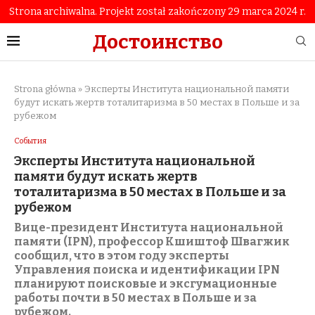
Strona archiwalna. Projekt został zakończony 29 marca 2024 r.
Достоинство
Strona główna
»
Эксперты Института национальной памяти
будут искать жертв тоталитаризма в 50 местах в Польше и за
рубежом
События
Эксперты Института национальной
памяти будут искать жертв
тоталитаризма в 50 местах в Польше и за
рубежом
Вице-президент Института национальной
памяти (IPN), профессор Кшиштоф Швагжик
сообщил, что в этом году эксперты
Управления поиска и идентификации IPN
планируют поисковые и эксгумационные
работы почти в 50 местах в Польше и за
рубежом.