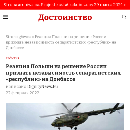
Strona archiwalna. Projekt został zakończony 29 marca 2024 r.
Достоинство
Strona główna
»
Реакция Польши на решение России
признать независимость сепаратистских «республик» на
Донбассе
События
Реакция Польши на решение России
признать независимость сепаратистских
«республик» на Донбассе
написано
DignityNews.eu
22 февраля 2022