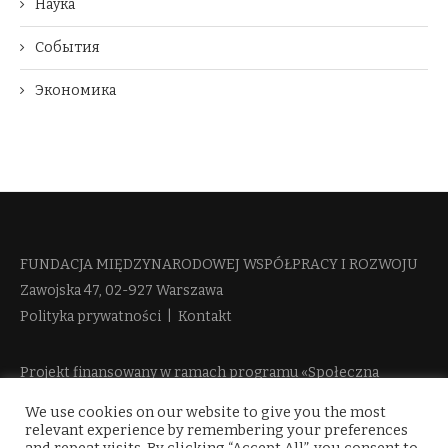
Наука
События
Экономика
FUNDACJA MIĘDZYNARODOWEJ WSPÓŁPRACY I ROZWOJU​
Zawojska 47, 02-927 Warszawa
Polityka prywatności
|
Kontakt
Projekt finansowany w ramach programu «Społeczna
Odpowiedzialność Nauki 2» Ministerstwa Edukacji i Nauki
We use cookies on our website to give you the most
więcej informacji
relevant experience by remembering your preferences