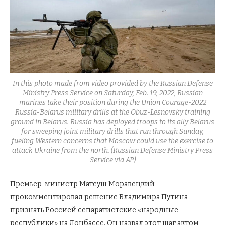
In this photo made from video provided by the Russian Defense
Ministry Press Service on Saturday, Feb. 19, 2022, Russian
marines take their position during the Union Courage-2022
Russia-Belarus military drills at the Obuz-Lesnovsky training
ground in Belarus. Russia has deployed troops to its ally Belarus
for sweeping joint military drills that run through Sunday,
fueling Western concerns that Moscow could use the exercise to
attack Ukraine from the north. (Russian Defense Ministry Press
Service via AP)
Премьер-министр Матеуш Моравецкий
прокомментировал решение Владимира Путина
признать Россией сепаратистские «народные
республики» на Донбассе. Он назвал этот шаг актом