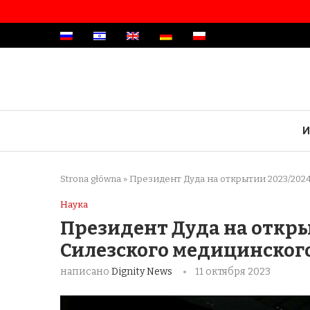
И
Strona główna
»
Президент Дуда на открытии 2023/202
Наука
Президент Дуда на откры
Силезского медицинского
написано
Dignity News
11 октября 2023