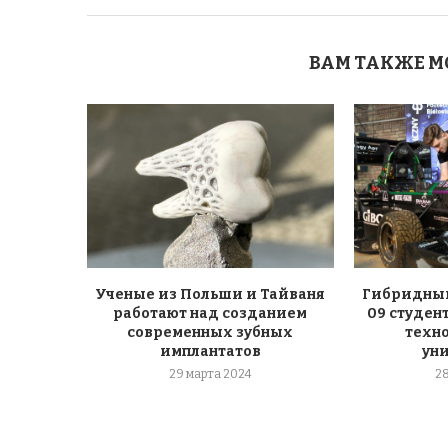
ВАМ ТАКЖЕ М
Ученые из Польши и Тайваня
Гибридный
работают над созданием
09 студен
современных зубных
техн
имплантатов
ун
29 марта 2024
2