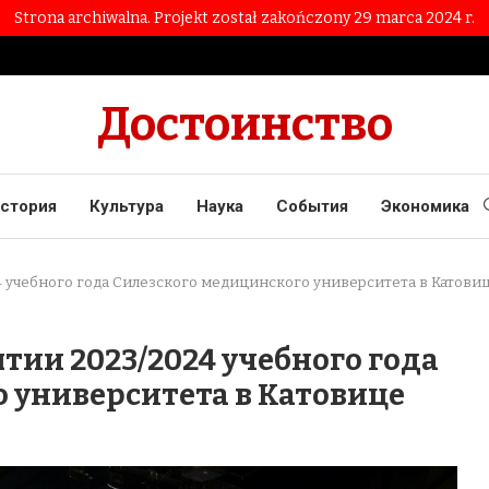
Strona archiwalna. Projekt został zakończony 29 marca 2024 r.
Достоинство
стория
Культура
Наука
События
Экономика
4 учебного года Силезского медицинского университета в Катови
тии 2023/2024 учебного года
 университета в Катовице