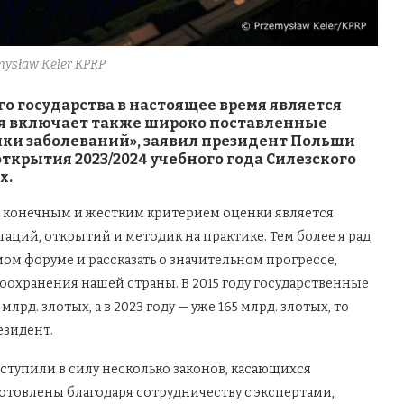
emysław Keler KPRP
 государства в настоящее время является
ая включает также широко поставленные
ки заболеваний», заявил президент Польши
ткрытия 2023/2024 учебного года Силезского
х.
ой конечным и жестким критерием оценки является
ций, открытий и методик на практике. Тем более я рад
ом форуме и рассказать о значительном прогрессе,
оохранения нашей страны. В 2015 году государственные
рд. злотых, а в 2023 году — уже 165 млрд. злотых, то
резидент.
ступили в силу несколько законов, касающихся
отовлены благодаря сотрудничеству с экспертами,