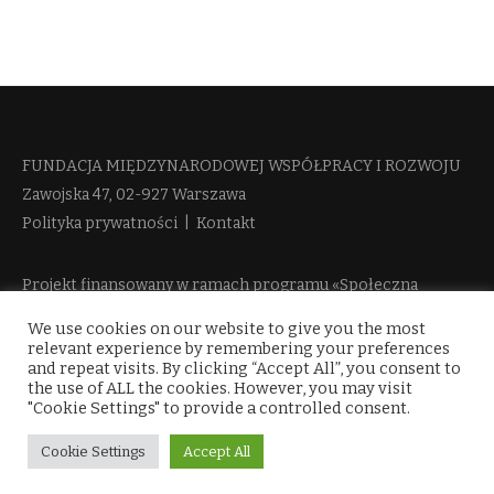
FUNDACJA MIĘDZYNARODOWEJ WSPÓŁPRACY I ROZWOJU​
Zawojska 47, 02-927 Warszawa
Polityka prywatności
|
Kontakt
Projekt finansowany w ramach programu «Społeczna
Odpowiedzialność Nauki 2» Ministerstwa Edukacji i Nauki
We use cookies on our website to give you the most
więcej informacji
relevant experience by remembering your preferences
and repeat visits. By clicking “Accept All”, you consent to
the use of ALL the cookies. However, you may visit
"Cookie Settings" to provide a controlled consent.
Cookie Settings
Accept All