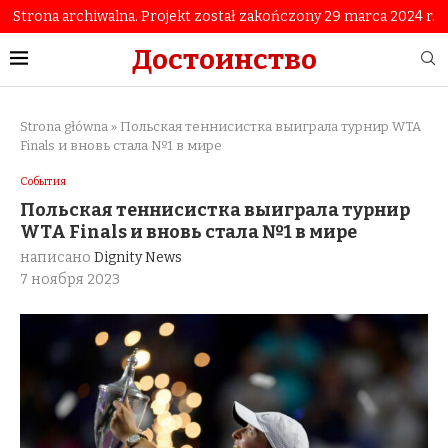
Strona archiwalna. Projekt został zakończony 29 marca 2024 r.
Достоинство
Strona główna
»
Польская теннисистка выиграла турнир WTA
Finals и вновь стала №1 в мире
События
Польская теннисистка выиграла турнир
WTA Finals и вновь стала №1 в мире
написано
Dignity News
7 ноября 2023