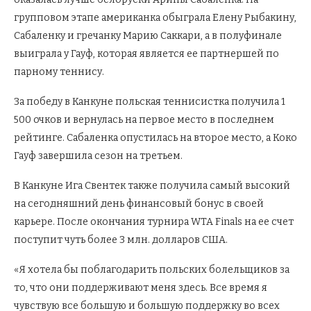
групповом этапе американка обыграла Елену Рыбакину,
Сабаленку и гречанку Марию Саккари, а в полуфинале
выиграла у Гауф, которая является ее партнершей по
парному теннису.
За победу в Канкуне польская теннисистка получила 1
500 очков и вернулась на первое место в последнем
рейтинге. Сабаленка опустилась на второе место, а Коко
Гауф завершила сезон на третьем.
В Канкуне Ига Свентек также получила самый высокий
на сегодняшний день финансовый бонус в своей
карьере. После окончания турнира WTA Finals на ее счет
поступит чуть более 3 млн. долларов США.
«Я хотела бы поблагодарить польских болельщиков за
то, что они поддерживают меня здесь. Все время я
чувствую все большую и большую поддержку во всех