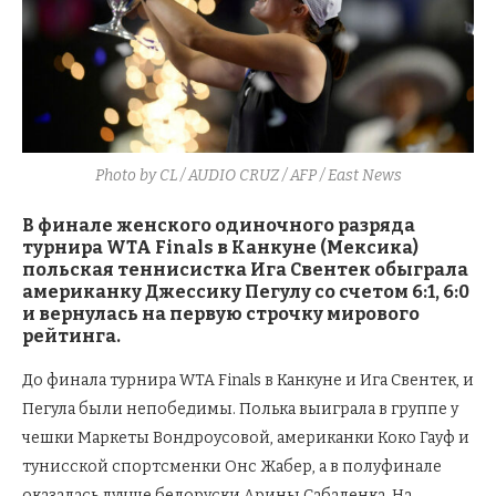
Photo by CL / AUDIO CRUZ / AFP / East News
В финале женского одиночного разряда
турнира WTA Finals в Канкуне (Мексика)
польская теннисистка Ига Свентек обыграла
американку Джессику Пегулу со счетом 6:1, 6:0
и вернулась на первую строчку мирового
рейтинга.
До финала турнира WTA Finals в Канкуне и Ига Свентек, и
Пегула были непобедимы. Полька выиграла в группе у
чешки Маркеты Вондроусовой, американки Коко Гауф и
тунисской спортсменки Онс Жабер, а в полуфинале
оказалась лучше белоруски Арины Сабаленка. На