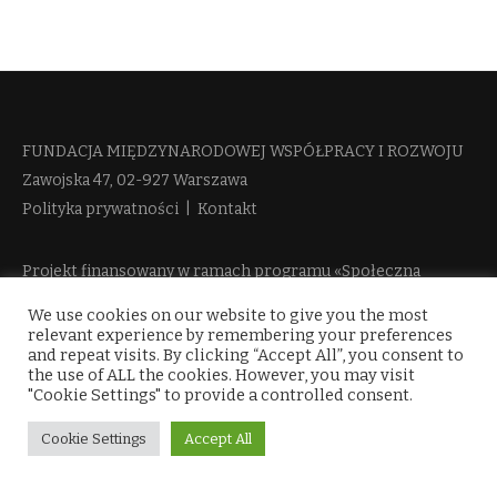
FUNDACJA MIĘDZYNARODOWEJ WSPÓŁPRACY I ROZWOJU​
Zawojska 47, 02-927 Warszawa
Polityka prywatności
|
Kontakt
Projekt finansowany w ramach programu «Społeczna
Odpowiedzialność Nauki 2» Ministerstwa Edukacji i Nauki
We use cookies on our website to give you the most
więcej informacji
relevant experience by remembering your preferences
and repeat visits. By clicking “Accept All”, you consent to
the use of ALL the cookies. However, you may visit
"Cookie Settings" to provide a controlled consent.
Cookie Settings
Accept All