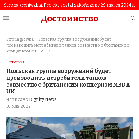
Strona archiwalna. Projekt został zakończony 29 marca 2024 r.
Достоинство
Strona główna
»
Польская группа вооружений будет
производить истребители танков совместно с британским
концерном MBDA UK
Экономика
Польская группа вооружений будет
производить истребители танков
совместно с британским концерном MBDA
UK
написано
Dignity News
18 мая 2022