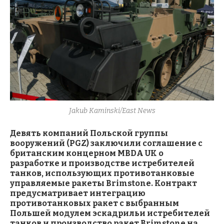
Jakub Kaminski/East News
Девять компаний Польской группы
вооружений (PGZ) заключили соглашение с
британским концерном MBDA UK о
разработке и производстве истребителей
танков, использующих противотанковые
управляемые ракеты Brimstone. Контракт
предусматривает интеграцию
противотанковых ракет с выбранным
Польшей модулем эскадрильи истребителей
танков и производство ракет Brimstone на