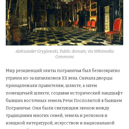
Aleksander Gryglewski, Public domain, via Wikimedia
Commons
Мир резиденций элиты пограничья был безвозвратно
утрачен из-за катаклизмов XX века. Сначала дворцы
принадлежали правителям, шляхте, а затем
помещичьей шляхте, создавая исторический ландшафт
бывших восточных земель Речи Посполитой в бывшем
Пограничье. Они были связующим звеном между
традициями многих семей, земель и регионов и
изящной литературой, искусством и национальной