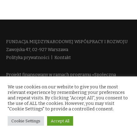
FUNDACJA MIĘDZYNARODOWEJ WSPÓŁPRACY I ROZWOJU​
Zawojska 47, 02-927 Warszawa
Polityka prywatności
|
Kontakt
Projekt finansowany w ramach programu «Społeczna
Odpowiedzialność Nauki 2» Ministerstwa Edukacji i Nauki
We use cookies on our website to give you the most
więcej informacji
relevant experience by remembering your preferences
and repeat visits. By clicking “Accept All”, you consent to
the use of ALL the cookies. However, you may visit
"Cookie Settings" to provide a controlled consent.
Cookie Settings
Accept All