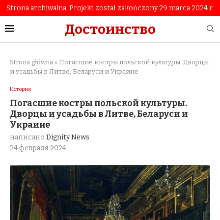
Strona archiwalna. Projekt został zakończony 29 marca 2024 r.
Достоинство
Strona główna
»
Погасшие костры польской культуры. Дворцы
и усадьбы в Литве, Беларуси и Украине
История
Погасшие костры польской культуры.
Дворцы и усадьбы в Литве, Беларуси и
Украине
написано
Dignity News
24 февраля 2024