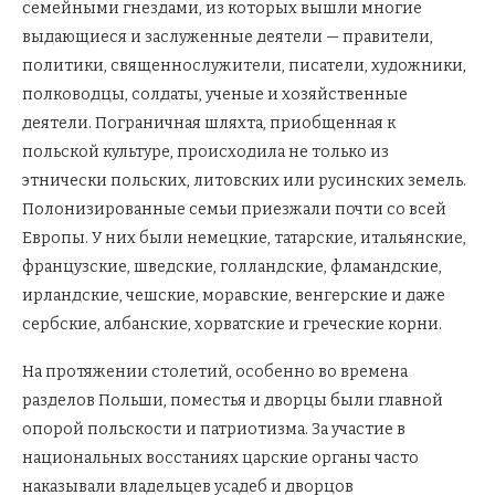
семейными гнездами, из которых вышли многие
выдающиеся и заслуженные деятели — правители,
политики, священнослужители, писатели, художники,
полководцы, солдаты, ученые и хозяйственные
деятели. Пограничная шляхта, приобщенная к
польской культуре, происходила не только из
этнически польских, литовских или русинских земель.
Полонизированные семьи приезжали почти со всей
Европы. У них были немецкие, татарские, итальянские,
французские, шведские, голландские, фламандские,
ирландские, чешские, моравские, венгерские и даже
сербские, албанские, хорватские и греческие корни.
На протяжении столетий, особенно во времена
разделов Польши, поместья и дворцы были главной
опорой польскости и патриотизма. За участие в
национальных восстаниях царские органы часто
наказывали владельцев усадеб и дворцов