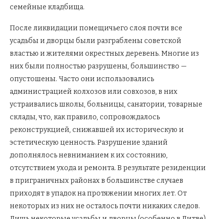
семейные кладбища.
После ликвидации помещичьего слоя почти все
усадьбы и дворцы были разграблены советской
властью и жителями окрестных деревень. Многие из
них были полностью разрушены, большинство —
опустошены. Часто они использовались
администрацией колхозов или совхозов, в них
устраивались школы, больницы, санатории, товарные
склады, что, как правило, сопровождалось
реконструкцией, снижавшей их историческую и
эстетическую ценность. Разрушение зданий
дополнялось невниманием к их состоянию,
отсутствием ухода и ремонта. В результате резиденции
в приграничных районах в большинстве случаев
приходят в упадок на протяжении многих лет. От
некоторых из них не осталось почти никаких следов.
Лишь некоторые усадьбы и дворцы (особенно в Литве)