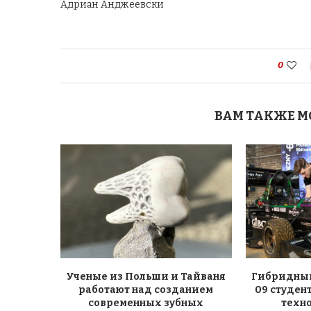
Адриан Анджеевски
0
ВАМ ТАКЖЕ М
Ученые из Польши и Тайваня
Гибридный
работают над созданием
09 студен
современных зубных
техн