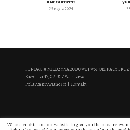
имплантатов
ун
29 марта 2024
2
FUNDACJA MIĘDZYNARODOWEJ WSPÓŁPRACY I ROZ
Zawojska 47, 02-927 Warszawa
Polityka prywatności
|
Kontakt
We use cookies on our website to give you the most relevant