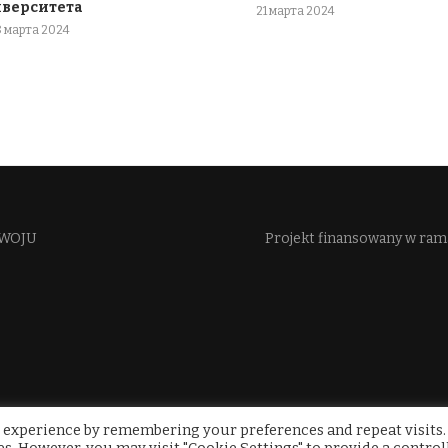
иверситета
21 марта 2024
8 марта 2024
WOJU​
Projekt finansowany w ra
 experience by remembering your preferences and repeat visits.