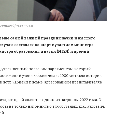
aczmarek/REPORTER
Польше самый важный праздник науки и высшего
 случаю состоялся концерт с участием министра
истра образования и науки (MEiN) и премий
к, учрежденный польским парламентом, который
остижений ученых более чем за 1000-летнюю историю
инистр Чарнек в письме, адресованном представителям
вича, который является одним из патроном 2022 года. Он
сть не только напомнить о таких ученых, как Лукасевич,
ей.