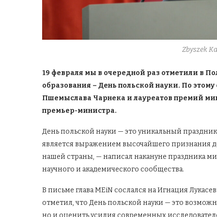
Zbyszek K
19 февраля мы в очередной раз отметили в 
образования – День польской науки. По этому
Пшемыслава Чарнека и лауреатов премий мин
премьер-министра.
День польской науки — это уникальный праздни
является выражением высочайшего признания д
нашей страны, — написал накануне праздника м
научного и академического сообщества.
В письме глава MEiN сослался на Игнация Лукасе
отметил, что День польской науки — это возможно
но и оценить усилия современных исследовател