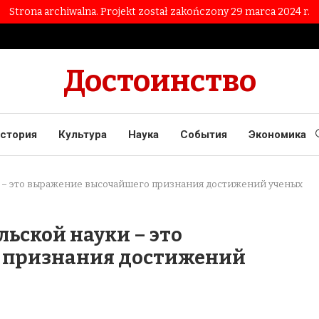
Strona archiwalna. Projekt został zakończony 29 marca 2024 r.
Достоинство
стория
Культура
Наука
События
Экономика
и – это выражение высочайшего признания достижений ученых
льской науки – это
 признания достижений