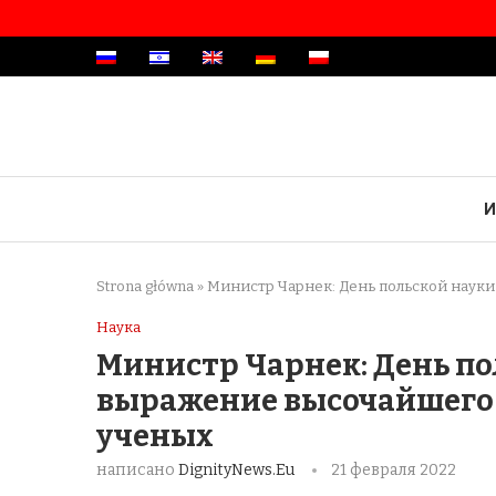
И
Strona główna
»
Министр Чарнек: День польской наук
Наука
Министр Чарнек: День по
выражение высочайшего
ученых
написано
DignityNews.eu
21 февраля 2022