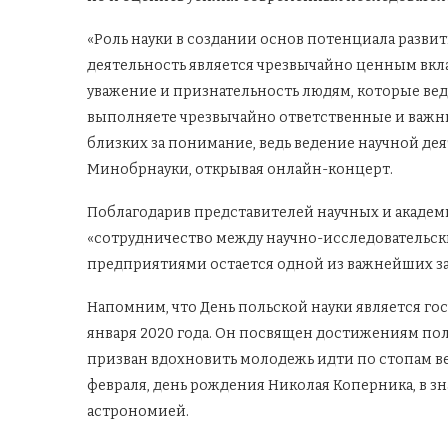
«Роль науки в создании основ потенциала разви
деятельность является чрезвычайно ценным вкла
уважение и признательность людям, которые вед
выполняете чрезвычайно ответственные и важны
близких за понимание, ведь ведение научной дея
Минобрнауки, открывая онлайн-концерт.
Поблагодарив представителей научных и академи
«сотрудничество между научно-исследовательс
предприятиями остается одной из важнейших за
Напомним, что День польской науки является г
января 2020 года. Он посвящен достижениям поль
призван вдохновить молодежь идти по стопам ве
февраля, день рождения Николая Коперника, в з
астрономией.