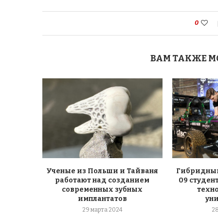
0
ВАМ ТАКЖЕ М
Ученые из Польши и Тайваня
Гибридный
работают над созданием
09 студен
современных зубных
техн
имплантатов
ун
29 марта 2024
2