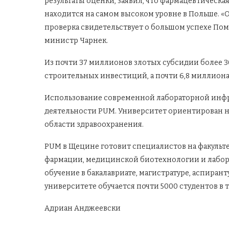
результаты оценки, заявил, что фармацевтическ
находится на самом высоком уровне в Польше. «
проверка свидетельствует о большом успехе По
министр Чарнек.
Из почти 37 миллионов злотых субсидии более 
строительных инвестиций, а почти 6,8 миллиона
Использование современной лабораторной инфр
деятельности PUM. Университет ориентирован н
области здравоохранения.
PUM в Щецине готовит специалистов на факульт
фармации, медицинской биотехнологии и лабо
обучение в бакалавриате, магистратуре, аспиран
университете обучается почти 5000 студентов в т
Адриан Анджеевски