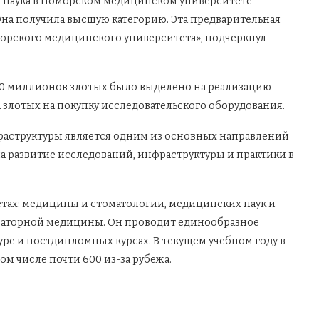
ая наука в Поморском медицинском университете
Она получила высшую категорию. Эта предварительная
морского медицинского университета», подчеркнул
30 миллионов злотых было выделено на реализацию
 злотых на покупку исследовательского оборудования.
аструктуры является одним из основных направлений
а развитие исследований, инфраструктуры и практики в
етах: медицины и стоматологии, медицинских наук и
раторной медицины. Он проводит единообразное
туре и постдипломных курсах. В текущем учебном году в
ом числе почти 600 из-за рубежа.