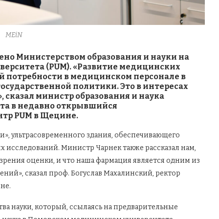
MEiN
ено Министерством образования и науки на
верситета (
PUM
). «Развитие медицинских
й потребности в медицинском персонале в
осударственной политики. Это в интересах
», сказал министр образования и наука
ита в недавно открывшийся
нтр
PUM
в Щецине.
и», ультрасовременного здания, обеспечивающего
х исследований. Министр Чарнек также рассказал нам,
 зрения оценки, и что наша фармация является одним из
ений», сказал проф. Богуслав Махалинский, ректор
не.
ва науки, который, ссылаясь на предварительные