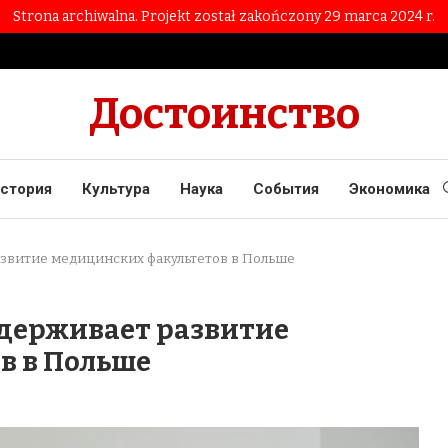
Strona archiwalna. Projekt został zakończony 29 marca 2024 r.
Достоинство
стория
Культура
Наука
События
Экономика
звитие медицинских факультетов в Польше
держивает развитие
в в Польше