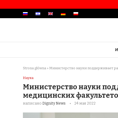
И
Strona główna
»
Министерство науки поддерживает ра
Наука
Министерство науки под
медицинских факультето
написано
Dignity News
24 мая 2022