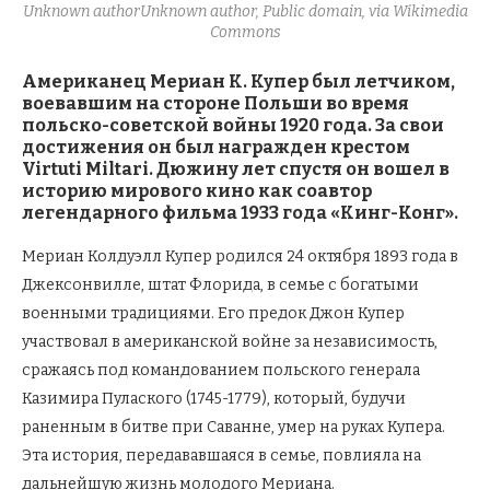
Unknown authorUnknown author, Public domain, via Wikimedia
Commons
Американец Мериан К. Купер был летчиком,
воевавшим на стороне Польши во время
польско-советской войны 1920 года. За свои
достижения он был награжден крестом
Virtuti Miltari. Дюжину лет спустя он вошел в
историю мирового кино как соавтор
легендарного фильма 1933 года «Кинг-Конг».
Мериан Колдуэлл Купер родился 24 октября 1893 года в
Джексонвилле, штат Флорида, в семье с богатыми
военными традициями. Его предок Джон Купер
участвовал в американской войне за независимость,
сражаясь под командованием польского генерала
Казимира Пулаского (1745-1779), который, будучи
раненным в битве при Саванне, умер на руках Купера.
Эта история, передававшаяся в семье, повлияла на
дальнейшую жизнь молодого Мериана.