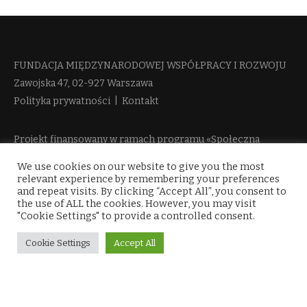
FUNDACJA MIĘDZYNARODOWEJ WSPÓŁPRACY I ROZWOJU​
Zawojska 47, 02-927 Warszawa
Polityka prywatności
|
Kontakt
Projekt finansowany w ramach programu «Społeczna
Odpowiedzialność Nauki 2» Ministerstwa Edukacji i Nauki
We use cookies on our website to give you the most
więcej informacji
relevant experience by remembering your preferences
and repeat visits. By clicking “Accept All”, you consent to
the use of ALL the cookies. However, you may visit
"Cookie Settings" to provide a controlled consent.
Cookie Settings
Accept All