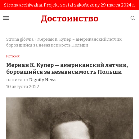
Strona archiwalna. Projekt został zakończony 29 marca 2024 r.
Достоинство
Strona główna
»
Мериан К. Купер – американский летчик,
боровшийся за независимость Польши
История
Мериан К. Купер — американский летчик,
боровшийся за независимость Польши
написано
Dignity News
10 августа 2022