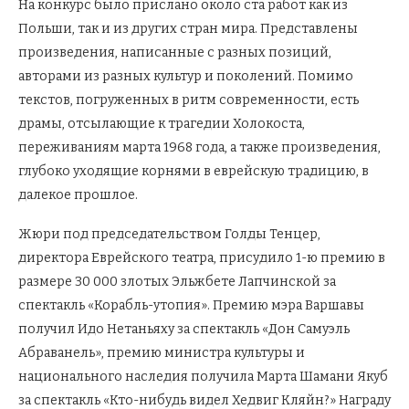
На конкурс было прислано около ста работ как из
Польши, так и из других стран мира. Представлены
произведения, написанные с разных позиций,
авторами из разных культур и поколений. Помимо
текстов, погруженных в ритм современности, есть
драмы, отсылающие к трагедии Холокоста,
переживаниям марта 1968 года, а также произведения,
глубоко уходящие корнями в еврейскую традицию, в
далекое прошлое.
Жюри под председательством Голды Тенцер,
директора Еврейского театра, присудило 1-ю премию в
размере 30 000 злотых Эльжбете Лапчинской за
спектакль «Корабль-утопия». Премию мэра Варшавы
получил Идо Нетаньяху за спектакль «Дон Самуэль
Абраванель», премию министра культуры и
национального наследия получила Марта Шамани Якуб
за спектакль «Кто-нибудь видел Хедвиг Кляйн?» Награду