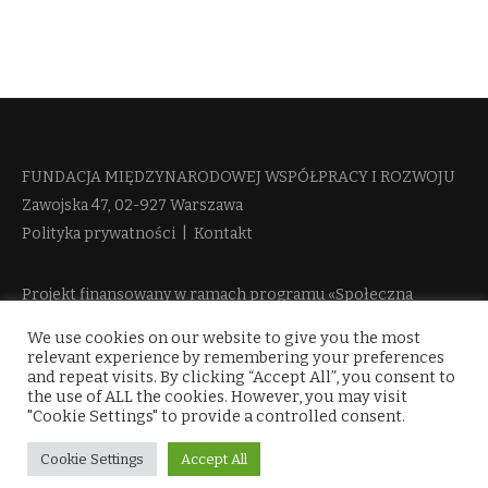
FUNDACJA MIĘDZYNARODOWEJ WSPÓŁPRACY I ROZWOJU​
Zawojska 47, 02-927 Warszawa
Polityka prywatności
|
Kontakt
Projekt finansowany w ramach programu «Społeczna
Odpowiedzialność Nauki 2» Ministerstwa Edukacji i Nauki
We use cookies on our website to give you the most
więcej informacji
relevant experience by remembering your preferences
and repeat visits. By clicking “Accept All”, you consent to
the use of ALL the cookies. However, you may visit
"Cookie Settings" to provide a controlled consent.
Cookie Settings
Accept All