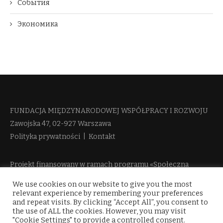
События
Экономика
FUNDACJA MIĘDZYNARODOWEJ WSPÓŁPRACY I ROZWOJU​
Zawojska 47, 02-927 Warszawa
Polityka prywatności
|
Kontakt
Projekt finansowany w ramach programu «Społeczna
Odpowiedzialność Nauki 2» Ministerstwa Edukacji i Nauki
We use cookies on our website to give you the most
więcej informacji
relevant experience by remembering your preferences
and repeat visits. By clicking “Accept All”, you consent to
the use of ALL the cookies. However, you may visit
"Cookie Settings" to provide a controlled consent.