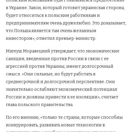
польским компаниям будет оказываться предпочтение
в Украине. Закон, который готовит украинская сторона,
будет относиться к польским работникам и
предпринимателям очень дружелюбно. Это доказывает,
что Польша является там очень желанным
инвестором», отметил премьер-министр.
Матеуш Моравецкий утверждает, что экономические
санкции, введенные против России в связи с ее
агрессией против Украины, имеют долгосрочный
смысл. «Они сильные, но будут работать в
среднесрочной и долгосрочной перспективе. Они
значительно ослабляют экономический потенциал
России и должны привести к ее изоляции», считает
глава польского правительства.
По его мнению, «только те страны, которые способны
конкурировать, развивать новые технологии в