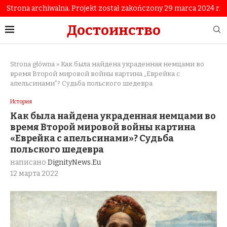
Strona archiwalna. Projekt został zakończony 29 marca 2024 r.
Достоинство
Strona główna
»
Как была найдена украденная немцами во
время Второй мировой войны картина „Еврейка с
апельсинами”? Судьба польского шедевра
История
Как была найдена украденная немцами во
время Второй мировой войны картина
«Еврейка с апельсинами»? Судьба
польского шедевра
написано
DignityNews.eu
12 марта 2022