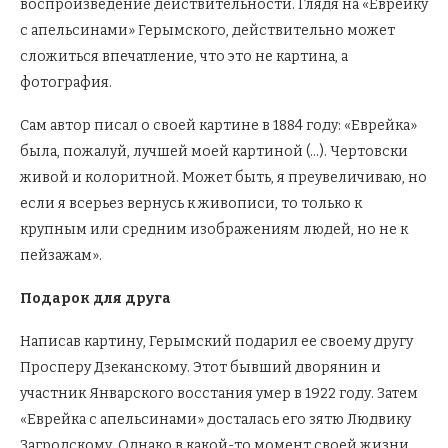
воспроизведение действительности. Глядя на «Еврейку
с апельсинами» Герымского, действительно может
сложиться впечатление, что это не картина, а
фотография.
Сам автор писал о своей картине в 1884 году: «Еврейка»
была, пожалуй, лучшей моей картиной (…). Чертовски
живой и колоритной. Может быть, я преувеличиваю, но
если я всерьез вернусь к живописи, то только к
крупным или средним изображениям людей, но не к
пейзажам».
Подарок для друга
Написав картину, Герымский подарил ее своему другу
Просперу Дзеканскому. Этот бывший дворянин и
участник Январского восстания умер в 1922 году. Затем
«Еврейка с апельсинами» досталась его зятю Людвику
Загродскому. Однако в какой-то момент своей жизни