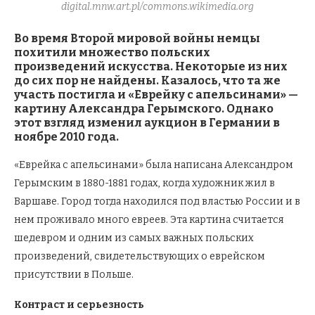
digital.mnw.art.pl/commons.wikimedia.org
Во время Второй мировой войны немцы
похитили множество польских
произведений искусства. Некоторые из них
до сих пор не найдены. Казалось, что та же
участь постигла и «Еврейку с апельсинами» —
картину Александра Герымского. Однако
этот взгляд изменил аукцион в Германии в
ноябре 2010 года.
«Еврейка с апельсинами» была написана Александром
Герымским в 1880-1881 годах, когда художник жил в
Варшаве. Город тогда находился под властью России и в
нем проживало много евреев. Эта картина считается
шедевром и одним из самых важных польских
произведений, свидетельствующих о еврейском
присутствии в Польше.
Контраст и серьезность