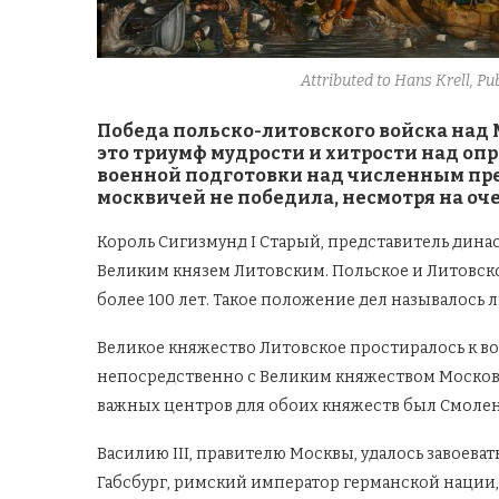
Attributed to Hans Krell, 
Победа польско-литовского войска над
это триумф мудрости и хитрости над оп
военной подготовки над численным пре
москвичей не победила, несмотря на оч
Король Сигизмунд I Старый, представитель дина
Великим князем Литовским. Польское и Литовс
более 100 лет. Такое положение дел называлось
Великое княжество Литовское простиралось к во
непосредственно с Великим княжеством Московс
важных центров для обоих княжеств был Смолен
Василию III, правителю Москвы, удалось завоевать
Габсбург, римский император германской нации,