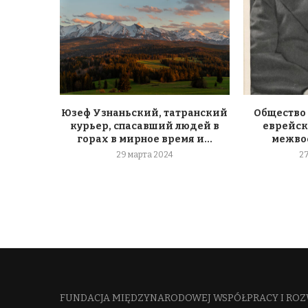
Юзеф Узнаньский, татранский
Общество
курьер, спасавший людей в
еврейск
горах в мирное время и...
межво
29 марта 2024
2
FUNDACJA MIĘDZYNARODOWEJ WSPÓŁPRACY I ROZ