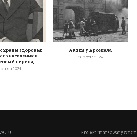
 охраны здоровья
Акция у Арсенала
ого населения в
26 марта 2024
енный период
7 марта 2024
WOJU​
Projekt finansowany w ra