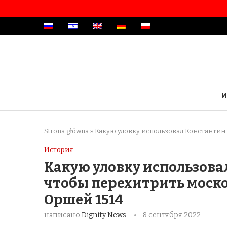
И
Strona główna
»
Какую уловку использовал Константин
История
Какую уловку использова
чтобы перехитрить моско
Оршей 1514
написано
Dignity News
8 сентября 2022