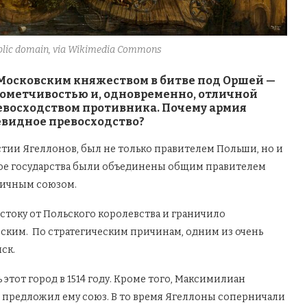
Public domain, via Wikimedia Commons
 Московским княжеством в битве под Оршей —
рометчивостью и, одновременно, отличной
восходством противника. Почему армия
евидное превосходство?
стии Ягеллонов, был не только правителем Польши, но и
кое государства были объединены общим правителем
 личным союзом.
стоку от Польского королевства и граничило
ким. По стратегическим причинам, одним из очень
ск.
 этот город в 1514 году. Кроме того, Максимилиан
 предложил ему союз. В то время Ягеллоны соперничали