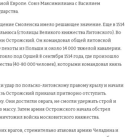
льной Европе. Союз Максимилиана с Василием
дарства.
щение Смоленска имело решающее значение. Еще в 1514
ильнюса (столицы Великого княжества Литовского). Во
нтин Острожский. Он командовал общей литовской
0 пехоты из Польши и около 14 000 тяжелой кавалерии.
тояло под Оршей 8 сентября 1514 года, где произошло
ства (40-80 000 человек), которыми командовал князь
и удар по польско-литовскому правому крылу и начали
нязь Острожский приказал притворно отступить.
. Они достигли оврага, не смогли удержать строй и
ю массу. Затем армия Острожского начала обстрел
 уничтожил войска московитского княжества.
их врагов, стремительно атаковал армию Челадина и