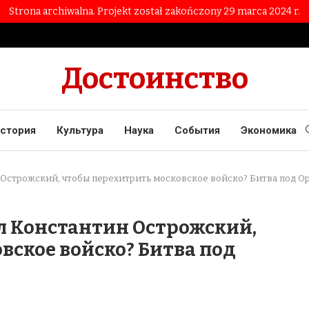
Strona archiwalna. Projekt został zakończony 29 marca 2024 r.
Достоинство
стория
Культура
Наука
События
Экономика
 Острожский, чтобы перехитрить московское войско? Битва под О
л Константин Острожский,
вское войско? Битва под