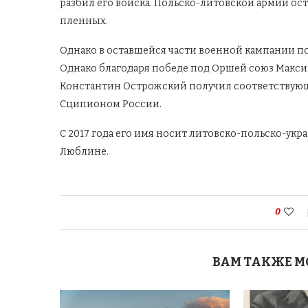
разбил его войска. Польско-литовской армии ост
пленных.
Однако в оставшейся части военной кампании по
Однако благодаря победе под Оршей союз Максим
Константин Острожский получил соответствующе
Сципионом России.
С 2017 года его имя носит литовско-польско-укр
Люблине.
0
ВАМ ТАКЖЕ М