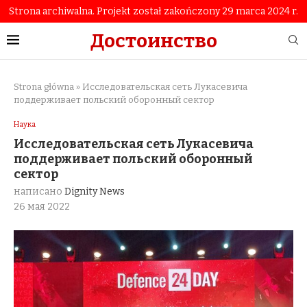
Strona archiwalna. Projekt został zakończony 29 marca 2024 r.
Достоинство
Strona główna
»
Исследовательская сеть Лукасевича
поддерживает польский оборонный сектор
Наука
Исследовательская сеть Лукасевича
поддерживает польский оборонный
сектор
написано
Dignity News
26 мая 2022