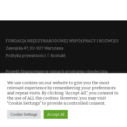
FUNDACJA MIĘDZYNARODOWEJ WSPÓŁPRACY I ROZWOJU​
Zawojska 47, 02-927 Warszawa
Polityka prywatności
|
Kontakt
Projekt finansowany w ramach programu «Społeczna
Odpowiedzialność Nauki 2» Ministerstwa Edukacji i Nauki
We use cookies on our website to give you the most
więcej informacji
relevant experience by remembering your preferences
and repeat visits. By clicking “Accept All”, you consent to
the use of ALL the cookies. However, you may visit
"Cookie Settings" to provide a controlled consent.
Cookie Settings
Accept All