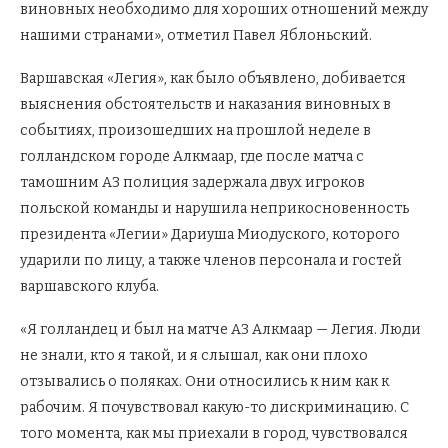
виновных необходимо для хороших отношений между
нашими странами», отметил Павел Яблоньский.
Варшавская «Легия», как было объявлено, добивается
выяснения обстоятельств и наказания виновных в
событиях, произошедших на прошлой неделе в
голландском городе Алкмаар, где после матча с
тамошним АЗ полиция задержала двух игроков
польской команды и нарушила неприкосновенность
президента «Легии» Дариуша Миодуского, которого
ударили по лицу, а также членов персонала и гостей
варшавского клуба.
«Я голландец и был на матче АЗ Алкмаар — Легия. Люди
не знали, кто я такой, и я слышал, как они плохо
отзывались о поляках. Они относились к ним как к
рабочим. Я почувствовал какую-то дискриминацию. С
того момента, как мы приехали в город, чувствовался