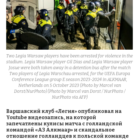
Two Legia Warsaw players have been arrested for violence in the
stadium. Legia Warsaw player Gil Dias and Legia Warsaw player
Josue were both taken away in a detention bus after the match
Two players of Legia Warschau arrested, for the UEFA Europa
Conference League group E season 2023-2024 in ALKMAAR,
Netherlands on 5 October 2023 (Photo by Marcel van
Dorst/NurPhoto) (Photo by Marcel van Dorst / NurPhoto /
NurPhoto via AFP)
Варшавский клуб «Легия» опубликовал на
Youtube видеозапись, на которой
запечатлены кулисы матча с голландской
командой «АЗ Алкмаар» и скандальное
отношение голландцев к польской команде