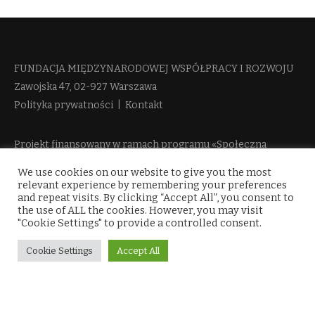
FUNDACJA MIĘDZYNARODOWEJ WSPÓŁPRACY I ROZWOJU​
Zawojska 47, 02-927 Warszawa
Polityka prywatności
|
Kontakt
Projekt finansowany w ramach programu «Społeczna
Odpowiedzialność Nauki 2» Ministerstwa Edukacji i Nauki
We use cookies on our website to give you the most
więcej informacji
relevant experience by remembering your preferences
and repeat visits. By clicking “Accept All”, you consent to
the use of ALL the cookies. However, you may visit
"Cookie Settings" to provide a controlled consent.
Cookie Settings
Accept All