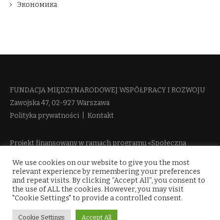
Экономика
FUNDACJA MIĘDZYNARODOWEJ WSPÓŁPRACY I ROZWOJU​
Zawojska 47, 02-927 Warszawa
Polityka prywatności
|
Kontakt
Projekt finansowany w ramach programu «Społeczna
Odpowiedzialność Nauki 2» Ministerstwa Edukacji i Nauki
We use cookies on our website to give you the most
więcej informacji
relevant experience by remembering your preferences
and repeat visits. By clicking “Accept All”, you consent to
the use of ALL the cookies. However, you may visit
"Cookie Settings" to provide a controlled consent.
Cookie Settings
Accept All