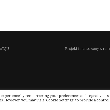
WOJU​
Projekt finansowany w ra
 experience by remembering your preferences and repeat visits.
ies. However, you may visit "Cookie Settings" to provide a control