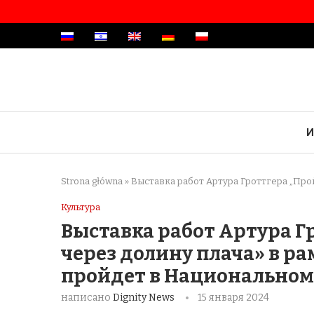
И
Strona główna
»
Выставка работ Артура Гроттгера „Про
Культура
Выставка работ Артура Г
через долину плача» в р
пройдет в Национальном 
написано
Dignity News
15 января 2024