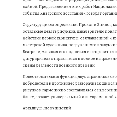
войной. Представлением этих работ Национальны
события Январского восстания», говорят органи
Структуру цикла определяют Пролог и Эпилог, к
остальные девять рисунков, давая зрителю понят
Действие первой карикатуры, озаглавленной «Про
мастерской художника, погруженного в задумчив
Беатриче, манящая его подняться и отправиться 
фигур зритель отправляется в полное напряжени
сцены реальности военного времени.
Повествовательная функция двух странников св
добродетели в противовес разворачивающимся в
рисунков, гармонично сочетающаяся с намерен
Данте, создает универсальный и вневременной х
Аркадиуш Сломчиньский