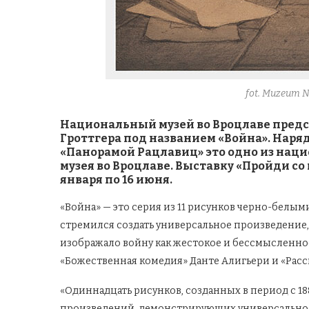
fot. Muzeum 
Национальный музей во Вроцлаве предс
Гроттгера под названием «Война». Наря
«Панорамой Рацлавиц» это одно из нац
музея во Вроцлаве. Выставку «Пройди со
января по 16 июня.
«Война» — это серия из 11 рисунков черно-белыми
стремился создать универсальное произведение, 
изображало войну как жестокое и бессмысленно
«Божественная комедия» Данте Алигьери и «Расс
«Одиннадцать рисунков, созданных в период с 18
произведений, демонстрирующих универсальное