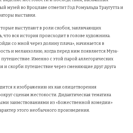
й музей во Вроцлаве отметит Год Ромуальда Траугутта и
заторы выставки.
оторые выступают в роли скобок, заключающих
ь, что вся история происходит в голове художника.
йди со мной через долину плача», начинается в
ость и меланхолию, когда перед ним появляется Муза-
в путешествие. Именно с этой парой аллегорических
я и скорби путешествие через сменяющие друг друга
одится к изображению их как олицетворения
округ сценам жестокости. Дидактическая тематика
ными заимствованиями из «Божественной комедии»
арактер этого необычного произведения.