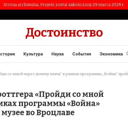
Strona archiwalna. Projekt został zakończony 29 marca 2024 r.
Достоинство
стория
Культура
Наука
События
Экономика
йди со мной через долину плача” в рамках программы „Война” про
роттгера «Пройди со мной
амках программы «Война»
музее во Вроцлаве