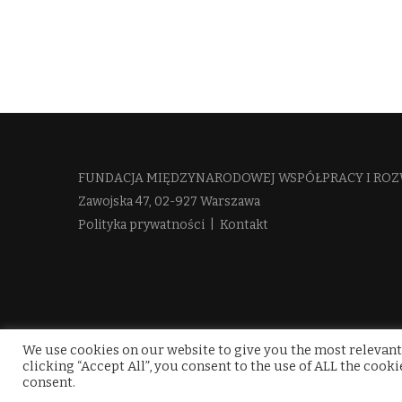
FUNDACJA MIĘDZYNARODOWEJ WSPÓŁPRACY I ROZ
Zawojska 47, 02-927 Warszawa
Polityka prywatności
|
Kontakt
We use cookies on our website to give you the most relevant
clicking “Accept All”, you consent to the use of ALL the cook
consent.