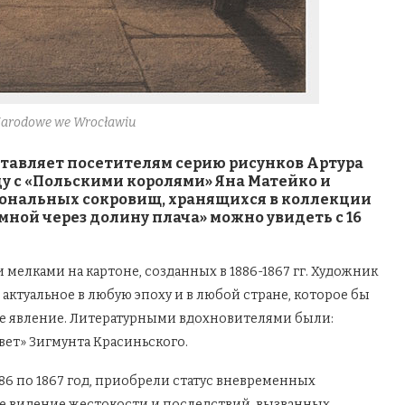
Narodowe we Wrocławiu
тавляет посетителям серию рисунков Артура
ду с «Польскими королями» Яна Матейко и
иональных сокровищ, хранящихся в коллекции
 мной через долину плача» можно увидеть с 16
 мелками на картоне, созданных в 1886-1867 гг. Художник
актуальное в любую эпоху и в любой стране, которое бы
е явление. Литературными вдохновителями были:
вет» Зигмунта Красиньского.
86 по 1867 год, приобрели статус вневременных
 видение жестокости и последствий, вызванных