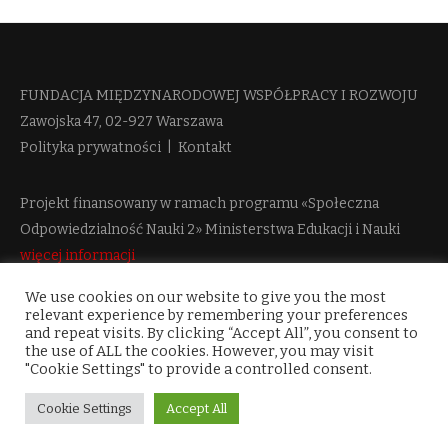
FUNDACJA MIĘDZYNARODOWEJ WSPÓŁPRACY I ROZWOJU​
Zawojska 47, 02-927 Warszawa
Polityka prywatności
|
Kontakt
Projekt finansowany w ramach programu «Społeczna
Odpowiedzialność Nauki 2» Ministerstwa Edukacji i Nauki
więcej informacji
We use cookies on our website to give you the most
relevant experience by remembering your preferences
and repeat visits. By clicking “Accept All”, you consent to
the use of ALL the cookies. However, you may visit
"Cookie Settings" to provide a controlled consent.
Cookie Settings
Accept All