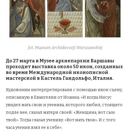
fot. Muzeum Archidiecezji Warszawskiej
До 27 марта в Музее архиепархии Варшавы
проходит выставка около 50 икон, созданных
во время Международной иконописной
мастерской в Кастель Гандольфо, Италия.
Художники интерпретировали с помощью икон сцену,
описанную в Евангелии от Иоанна: «И когда Иисус
увидел мать свою и ученика, которого любил, стоящего
подле нее, сказал матери своей: «Женщина, вот сын
твой». Тогда сказал ученику: «Вот мать твоя». И с того
часа ученик взял ее к себе».