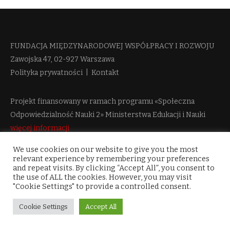
FUNDACJA MIĘDZYNARODOWEJ WSPÓŁPRACY I ROZWOJU​
Zawojska 47, 02-927 Warszawa
Polityka prywatności
|
Kontakt
Projekt finansowany w ramach programu «Społeczna
Odpowiedzialność Nauki 2» Ministerstwa Edukacji i Nauki
więcej informacji
We use cookies on our website to give you the most
relevant experience by remembering your preferences
and repeat visits. By clicking “Accept All”, you consent to
the use of ALL the cookies. However, you may visit
"Cookie Settings" to provide a controlled consent.
Cookie Settings
Accept All