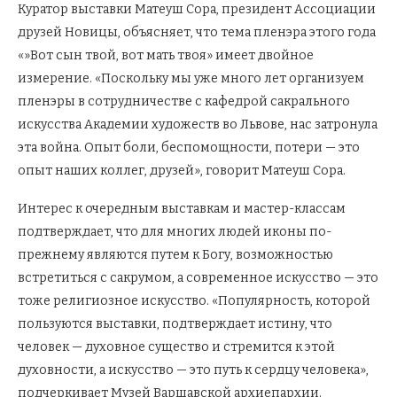
Куратор выставки Матеуш Сора, президент Ассоциации
друзей Новицы, объясняет, что тема пленэра этого года
«»Вот сын твой, вот мать твоя» имеет двойное
измерение. «Поскольку мы уже много лет организуем
пленэры в сотрудничестве с кафедрой сакрального
искусства Академии художеств во Львове, нас затронула
эта война. Опыт боли, беспомощности, потери — это
опыт наших коллег, друзей», говорит Матеуш Сора.
Интерес к очередным выставкам и мастер-классам
подтверждает, что для многих людей иконы по-
прежнему являются путем к Богу, возможностью
встретиться с сакрумом, а современное искусство — это
тоже религиозное искусство. «Популярность, которой
пользуются выставки, подтверждает истину, что
человек — духовное существо и стремится к этой
духовности, а искусство — это путь к сердцу человека»,
подчеркивает Музей Варшавской архиепархии.