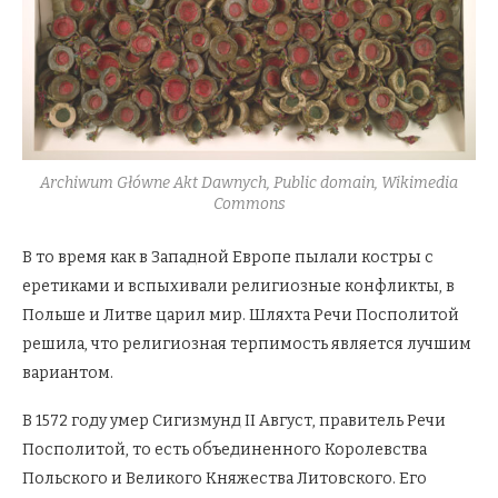
Archiwum Główne Akt Dawnych, Public domain, Wikimedia
Commons
В то время как в Западной Европе пылали костры с
еретиками и вспыхивали религиозные конфликты, в
Польше и Литве царил мир. Шляхта Речи Посполитой
решила, что религиозная терпимость является лучшим
вариантом.
В 1572 году умер Сигизмунд II Август, правитель Речи
Посполитой, то есть объединенного Королевства
Польского и Великого Княжества Литовского. Его