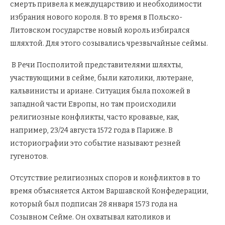
смерть привела к междуцарствию и необходимости
избрания нового короля. В то время в Польско-
Литовском государстве новый король избирался
шляхтой. Для этого созывались чрезвычайные сеймы.
В Речи Посполитой представителями шляхты,
участвующими в сейме, были католики, лютеране,
кальвинисты и ариане. Ситуация была похожей в
западной части Европы, но там происходили
религиозные конфликты, часто кровавые, как,
например, 23/24 августа 1572 года в Париже. В
историографии это событие называют резней
гугенотов.
Отсутствие религиозных споров и конфликтов в то
время объясняется Актом Варшавской Конфедерации,
который был подписан 28 января 1573 года на
Созывном Сейме. Он охватывал католиков и