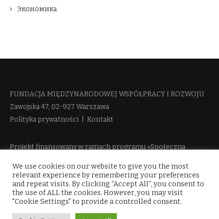
Экономика
FUNDACJA MIĘDZYNARODOWEJ WSPÓŁPRACY I ROZWOJU​
Zawojska 47, 02-927 Warszawa
Polityka prywatności
|
Kontakt
Projekt finansowany w ramach programu «Społeczna
Odpowiedzialność Nauki 2» Ministerstwa Edukacji i Nauki
We use cookies on our website to give you the most
więcej informacji
relevant experience by remembering your preferences
and repeat visits. By clicking “Accept All”, you consent to
the use of ALL the cookies. However, you may visit
"Cookie Settings" to provide a controlled consent.