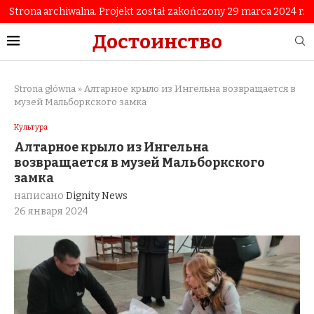
Strona archiwalna. Projekt został zakończony 29 marca 2024 r.
Достоинство
Strona główna
»
Алтарное крыло из Ингельна возвращается в
музей Мальборкского замка
Культура
Алтарное крыло из Ингельна
возвращается в музей Мальборкского
замка
написано
Dignity News
26 января 2024