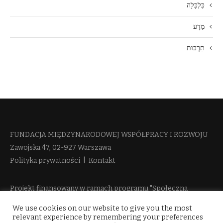
כַּלְכָּלָה
מַדָע
תַרְבּוּת
FUNDACJA MIĘDZYNARODOWEJ WSPÓŁPRACY I ROZWOJU​
Zawojska 47, 02-927 Warszawa
Polityka prywatności
|
Kontakt
Projekt finansowany w ramach programu "Społeczna
Odpowiedzialność Nauki 2" Ministerstwa Edukacji i Nauki
We use cookies on our website to give you the most
więcej informacji
relevant experience by remembering your preferences