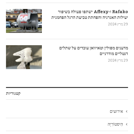
Rafako ו-Affexy ישתפו פעולה בשיפור
יעילות האנרגיה והפחתת טביעת הרגל הפחמנית
29 מרץ 2024
מדענים מפולין וטאיוואן עובדים על שתלים
דנטליים מודרניים
29 מרץ 2024
קטגוריות
אירועים
הִיסטוֹרִיָה