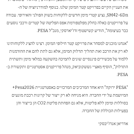
את העניין הקיים בפרויקט קטר המימן שלנו. בנוסף למודרניזציה של ה-
SM42-6Dn, נציע קטרי מימן חדשים ללקוחות בשוק הפולני והאירופי. עבודה
על פרויקטים כאלה כחלק מפלטפורמת אפס הפליטה של ​​קטרים ​​ורכבי נוסעים
כבר בעיצומה", הודיע ​​קשישטוף זדז'יארסקי, מנכ"ל PESA.
"אנחנו מוכנים למסחר את פרויקט קטר חילופי המימן. רצינו להציג ללקוחותינו
לא רק את הרכב ואת תהליך תדלוק המימן, אלא גם לתת להם את ההזדמנות
ללמוד על מכשירים פיננסיים שונים לתמיכה בהשקעה במלאי מימן ותשתית
התדלוק", הוסיף מאציי גששקוביאק, מנהל פרויקטים אסטרטגיים ותקשורת ב-
PESA.
"PESA ירוקה" היא אחד המרכיבים המרכזיים באסטרטגיית Pesa2026+
המיושמת על ידי החברה. היא מניחה לא רק ייצור של קרונות רכבת מונעים
בסוללות ומימן ללא פליטות, אלא גם הפחתת פליטת CO2 הן בייצור והן
בפעילות הכוללת של החברה.
אדריאן אנדז'יבסקי