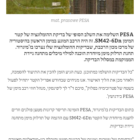
mat. prasowe PESA
PESA השלימה את השלב הסופי של בדיקת ההומלוגציה של קטר
המימן SM42-6Dn. זה היה הרכב המונע במימן הראשון בהיסטוריה
של מרכז מכון הרכבת, שבדיקות ההומלוגציה שלו נערכו בז'מיגרוד.
תחנת תדלוק מימן מיוחדת הוכנה למילוי מיכלים מתחנה ניידת
הממוקמת במסלול הבדיקה.
"כל הבדיקות הושלמו כמתוכנן. כעת הגיע הזמן להכין את התיעוד להסמכה,
ולאחר מכן את הליך האישור. אנו מניחים שבחודש אפריל הקטר יתחיל לפעול
בשטח של פטרוכימיה בפלוק", סיכם ד"ר לך ליפינסקי, מנהל חוזי רכב מימן של
PESA בידגושץ'.
בתום הבדיקות בז'מיגרוד, PESA הזמינה תריסר קרונות מטען פולנים וזרים
להצגה מיוחדת של הקטר SM42-6Dn עם הדגמה של תדלוק מימן מתחנה
ניידת ובדיקות.
"נוכחותם של עשרות נציגים של קרונות מטען והובלה בין-מודאליים מאשרת