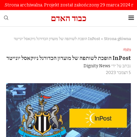
Strona archiwalna. Projekt został zakończony 29 marca 2024 r.
כבוד האדם
Strona główna
»
InPost הופכת לשותפה של מועדון הכדורגל ניוקאסל יונייטד
כַּלְכָּלָה
InPost הופכת לשותפה של מועדון הכדורגל ניוקאסל יונייטד
נכתב על ידי
Dignity News
5 דצמבר 2023