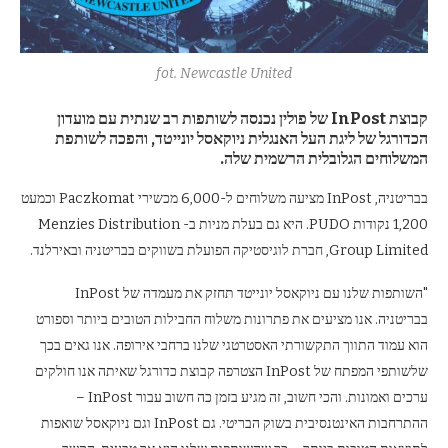
fot. Newcastle United
קבוצת InPost של פולין נכנסה לשותפות רב שנתית עם מועדון
הכדורגל של ליגת העל האנגלית ניוקאסל יונייטד, והפכה לשותפת
המשלוחים הגלובלית הרשמית שלה.
בבריטניה, InPost מציעה משלוחים ל-6,000 מכשירי Paczkomat וכמעט
1,200 נקודות PUDO. היא גם בעלת מניות ב- Menzies Distribution
Group Limited, חברת לוגיסטיקה הפועלת בשווקים בבריטניה ובאירלנד.
"השותפות שלנו עם ניוקאסל יונייטד תחזק את מעמדה של InPost
בבריטניה. אנו מציעים את פתרונות משלוח החבילות הטובים ביותר וספורט
הוא עמוד התווך התקשורתי האסטרטגי שלנו ברחבי אירופה. אנו גאים בכך
שלשותפי המפתח של InPost הצטרפה קבוצת כדורגל שאיתה אנו חולקים
ערכים ואמונות. והכי חשוב, זה מגיע בזמן כה חשוב עבור InPost –
ההתרחבות האינטנסיבית בשוק הבריטי. גם InPost וגם ניוקאסל שואפות