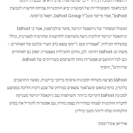
לתוצאות הטובות ביותר – כך שהשותפות שלנו היא אך טבעית. הקשר
הבינלאומי והפופולריות של המועדון יביא הזדמנויות צמיחה חדשות לקבוצת
InPost", אמר מייסד ומנכ"ל InPost Group, רפאל בז'וסקה.
המנהל המסחרי של ניוקאסל יונייטד, פיטר סילברסטון, אמר כי InPost
וניוקאסל יונייטד חולקות גישה משותפת לחדשנות ומחויבות למצוינות, כולל
במשלוח חבילות. "אצטדיון סנט ג'יימס נמצא בלב העיר ובלבם של האוהדים –
משהו ש-InPost זיהתה. לכן, מתקן החבילות באצטדיון יספק גם לאוהדים
וגם לכל התושבים אפשרות נוחה להשתמש בשירותים של InPost.
שירותים", הוסיף.
InPost מציעה משלוח למכונות איסווף ברחבי בריטניה, כאשר התושבים
בלונדון, ברמינגהאם ומנצ'סטר נמצאים במרחק של שבע דקות הליכה בממוצע
למכונת InPost הקרובה ביותר. השותפות עם ניוקאסל יונייטד מעניקה
לחברה הזדמנות לצמוח במהירות בצפון מזרח, עם אפשרות להגדיל את בסיס
הלקוחות שלה ליותר משני מיליון.
אדריאן אנדז'יבסקי