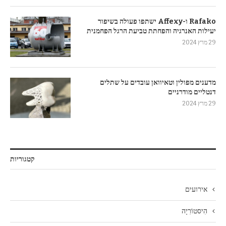
Rafako ו-Affexy ישתפו פעולה בשיפור
יעילות האנרגיה והפחתת טביעת הרגל הפחמנית
29 מרץ 2024
מדענים מפולין וטאיוואן עובדים על שתלים
דנטליים מודרניים
29 מרץ 2024
קטגוריות
אירועים
הִיסטוֹרִיָה