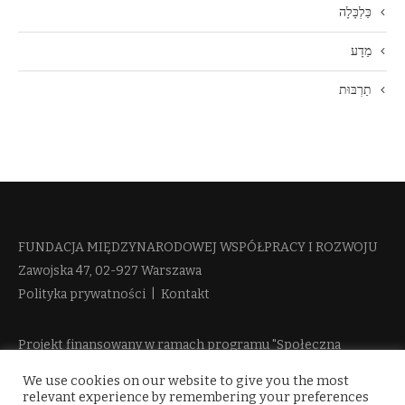
כַּלְכָּלָה
מַדָע
תַרְבּוּת
FUNDACJA MIĘDZYNARODOWEJ WSPÓŁPRACY I ROZWOJU​
Zawojska 47, 02-927 Warszawa
Polityka prywatności
|
Kontakt
Projekt finansowany w ramach programu "Społeczna
Odpowiedzialność Nauki 2" Ministerstwa Edukacji i Nauki
We use cookies on our website to give you the most
więcej informacji
relevant experience by remembering your preferences