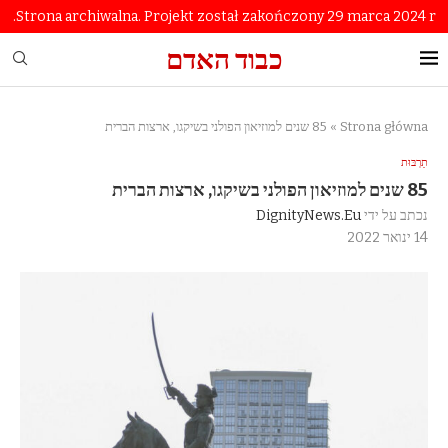
Strona archiwalna. Projekt został zakończony 29 marca 2024 r.
כבוד האדם
Strona główna
»
85 שנים למוזיאון הפולני בשיקגו, ארצות הברית
תַרְבּוּת
85 שנים למוזיאון הפולני בשיקגו, ארצות הברית
נכתב על ידי
DignityNews.eu
14 ינואר 2022