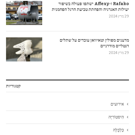
Rafako ו-Affexy ישתפו פעולה בשיפור
יעילות האנרגיה והפחתת טביעת הרגל הפחמנית
29 מרץ 2024
מדענים מפולין וטאיוואן עובדים על שתלים
דנטליים מודרניים
29 מרץ 2024
קטגוריות
אירועים
הִיסטוֹרִיָה
כַּלְכָּלָה