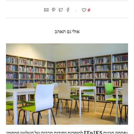
0
אולי גם תאהב
נפתחה תכנית FEnIKS למוסדות ויחידות תרבות של השלטון המקומי