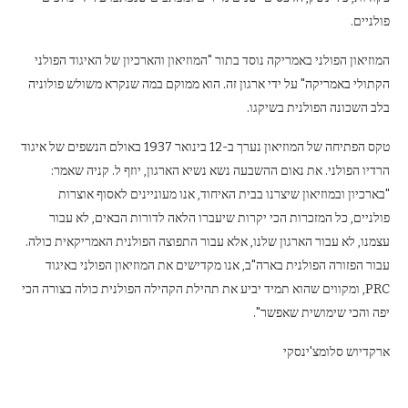
פולניים.
המוזיאון הפולני באמריקה נוסד בתור "המוזיאון והארכיון של האיגוד הפולני
הקתולי באמריקה" על ידי ארגון זה. הוא ממוקם במה שנקרא משולש פולוניה
בלב השכונה הפולנית בשיקגו.
טקס הפתיחה של המוזיאון נערך ב-12 בינואר 1937 באולם הנשפים של איגוד
הרדיו הפולני. את נאום ההשבעה נשא נשיא הארגון, יוזף ל. קניה שאמר:
"בארכיון ובמוזיאון שיצרנו בבית האיחוד, אנו מעוניינים לאסוף אוצרות
פולניים, כל המזכרות הכי יקרות שיעברו הלאה לדורות הבאים, לא עבור
עצמנו, לא עבור הארגון שלנו, אלא עבור התפוצה הפולנית האמריקאית כולה.
עבור הפזורה הפולנית בארה"ב, אנו מקדישים את המוזיאון הפולני באיגוד
PRC, ומקווים שהוא תמיד יביע את תהילת הקהילה הפולנית כולה בצורה הכי
יפה והכי שימושית שאפשר".
ארקדיוש סלומצ'ינסקי