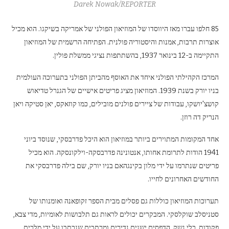
Darek Nowak/REPORTER
85 חלפו עברו מאז היווסדו של המוזיאון הפולני של אמריקה בשיקגו. הוא מכיל
אוצרות תרבות, אמנות והיסטוריה פולנית. הפתיחה הרשמית של המוזיאון
התקיימה ב-12 בינואר 1937, בהשתתפות נציגי ממשלת פולין.
המרכז הקהילתי הפולני איחד את האוסף מהביתן הפולני בתערוכה העולמית
בניו יורק בשנת 1939. המוזיאון מציג פריטים אישיים של הגנרל טדיאוש
קושצ'יושקו, עבודות של ציירים פולנים מובילים, כמו קוזאקס, יאן סטיקה ויאן
הנריק דה רוזן.
אחד המקומות המתוירים ביותר במוזיאון הוא היכל פדרבסקי, שנוסד ביוני
1941 הודות לתרומת אחותו, אנטונינה פדרבסקה-וילקונסקה. הוא מכיל
פריטים שנתרמו על ידי מלון בקינגהאם בניו יורק, שם בילה פדרבסקי את
החודשים האחרונים לחייו.
תערוכות המוזיאון כוללות גם פסלים מבית הספר זקופאנה ואומנותו של
סטניסלב שוקלסקי. המבקרים יכולים לראות גם תלבושות לאומיות, מדי צבא,
פקודות, כלי נשק, הדפסים ישנים נדירים ומכתבים שנכתבו על ידי מלכים