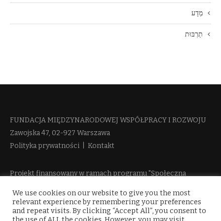
מַדָע
תַרְבּוּת
FUNDACJA MIĘDZYNARODOWEJ WSPÓŁPRACY I ROZWOJU​
Zawojska 47, 02-927 Warszawa
Polityka prywatności
|
Kontakt
Projekt finansowany w ramach programu "Społeczna
Odpowiedzialność Nauki 2" Ministerstwa Edukacji i Nauki
We use cookies on our website to give you the most
więcej informacji
relevant experience by remembering your preferences
and repeat visits. By clicking “Accept All”, you consent to
the use of ALL the cookies. However, you may visit