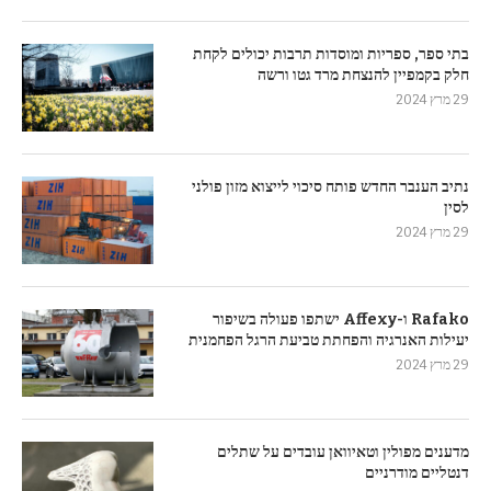
בתי ספר, ספריות ומוסדות תרבות יכולים לקחת
חלק בקמפיין להנצחת מרד גטו ורשה
29 מרץ 2024
נתיב הענבר החדש פותח סיכוי לייצוא מזון פולני
לסין
29 מרץ 2024
Rafako ו-Affexy ישתפו פעולה בשיפור
יעילות האנרגיה והפחתת טביעת הרגל הפחמנית
29 מרץ 2024
מדענים מפולין וטאיוואן עובדים על שתלים
דנטליים מודרניים