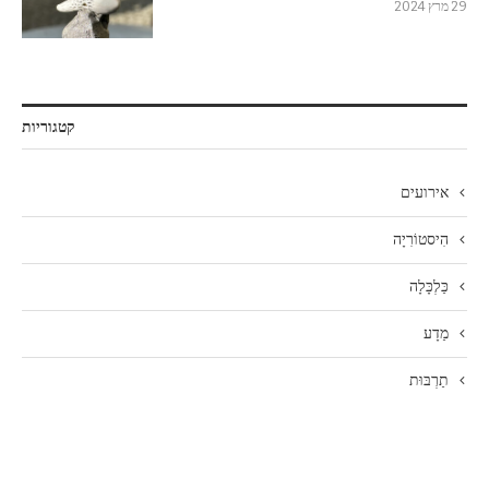
29 מרץ 2024
קטגוריות
אירועים
הִיסטוֹרִיָה
כַּלְכָּלָה
מַדָע
תַרְבּוּת