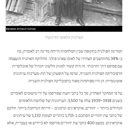
הארכיון הלאומי הדיגיטלי
המדינה הפולנית בתקופה שבין המלחמות הייתה מדינה רב לאומית, בה
כ-34% מהתושבים הצהירו על לאום שאינו פולני. החלוקה האתנית הועצמה
עם פסיפס דתי ותרבותי. זה היה קשור למגוון הלשוני הגדול של אוכלוסיית
הרפובליקה הפולנית השנייה, שרמז על הופעתן של תת-מערכות עיתונות
אוטונומיות. הן היו מפותחות מאוד ברפובליקה הפולנית השנייה.
על פי המחקר האחרון, סך כל כתבי העת שפורסמו על ידי מיעוטים לאומיים
בשנים 1918–1939 עלה על 3,500. העיתונות של שלושת הלאומים
הגדולים ביותר – יהודים, אוקראינים וגרמנים – הייתה הנרחבת ביותר. חלקם
של כתבי עת יהודיים הסתכם ב-1,715 כותרים לעומת 1,132 של עיתונים
אוקראינים. כמעט 400 כתבי עת יהודיים פורסמו לא ביידיש או בעברית, אלא