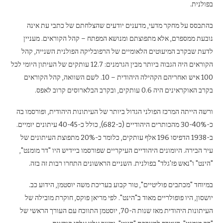
בפולנית.
בהתבסס על מחקר מדעי, מדענים יודעים שהצלחתם של כתבי עת אינה
נובעת ממספרם, אלא מתפוצתם ומנושא המפתח – קהל הקוראים. מעניין
לדעת שבקרב המיעוטים הלאומיים של הרפובליקה הפולנית השנייה, קהל
הקוראים היה הגבוה ביותר מבין הגרמנים: 12.7 עותקים של העיתון היומי לכל
100 איש ואחריהם הקהילה היהודית – 10. לשם השוואה, קהל הקוראים
בקרב האוקראינים היה 0.6 עותקים, ובקרב הבלארוסים קרוב לאפס.
ורשה הייתה המרכז הפולני הגדול ביותר של העיתונות היהודית, ופורסמו בה
כ-30-40% מהכותרים היהודיים (כ-682), כולל כ-40-45 עיתונים יומיים.
ב-1938 הדפיסו 196 אלף עותקים, כלומר כ-20% מתפוצת העיתונים של
עיר הבירה. היומונים היהודיים העיקריים שפורסמו ביידיש היו "דר מומנט",
"הינט" ו"נאש פז'גלד" בפולנית. השניים הראשונים התחרו רבות זה בזה.
במיוחד "מכתבים פוליטיים", טור קבוע בעריכת משה יוסטמן, הידוע כב.
יושסון, היו פופולריים מאוד ב"הינט". לפי מריאן פוקס, חוקרת מובילה של
העיתונות היהודית מאז שנות ה-70, יוסטמן התווכח עם העורך הראשי של