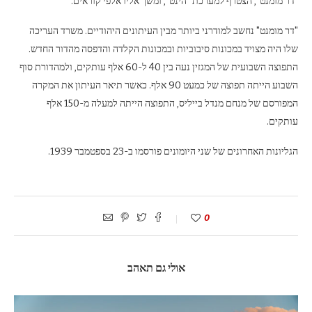
"דר מומנט", הצטרף למערכת "הינט", ומשך אליו אלפי קוראים.
"דר מומנט" נחשב למודרני ביותר מבין העיתונים היהודיים. משרד העריכה
שלו היה מצויד במכונות סיבוביות ובמכונות הקלדה והדפסה מהדור החדש.
התפוצה השבועית של המגזין נעה בין 40 ל-60 אלף עותקים, ולמהדורת סוף
השבוע הייתה תפוצה של כמעט 90 אלף. כאשר תיאר העיתון את המקרה
המפורסם של מנחם מנדל בייליס, התפוצה הייתה למעלה מ-150 אלף
עותקים.
הגליונות האחרונים של שני היומונים פורסמו ב-23 בספטמבר 1939.
0
אולי גם תאהב