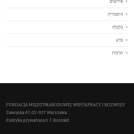
אירועים
הִיסטוֹרִיָה
כַּלְכָּלָה
מַדָע
תַרְבּוּת
FUNDACJA MIĘDZYNARODOWEJ WSPÓŁPRACY I ROZWOJU​
Zawojska 47, 02-927 Warszawa
Polityka prywatności
|
Kontakt