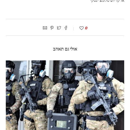
ארקדיוש סלומצ'ינסקי
0
אולי גם תאהב