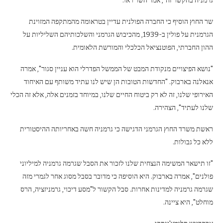
גרמניה בהקשר זה", אמר השר ראו.
שר החוץ הוסיף כי החברה הפולנית עדיין בטראומה מהמתקפה המזוינת
הגרמנית על פולין ב-1939, מהכיבוש הגרמני והשלכותיהם השליליות על
ההון החברתי, הפוטנציאל הכלכלי והמורשת הלאומית.
"נושא הפיצויים מנקודת המבט של הממשל הפדרלי הוא עניין סגור", אמרה
אנאלנה בארבוק. "החדשות הטובות הן שיש לנו עתיד משותף עם האיחוד
האירופי שלנו, זה לא רק ביטוח החיים שלנו, במיוחד בזמנים אלה, אלא זה הכלי
שלנו לעתיד", הצהירה.
ראשת משרד החוץ הגרמני הדגישה כי גרמניה חשה באחריותה ההיסטורית
ללא כל גבולות.
"זו תישאר המשימה הנצחית שלנו לזכור את הסבל שגרמה גרמניה למיליוני
פולנים", אמרה בארבוק. היא הוסיפה כי מדובר בסבל מסוג אחר לגמרי מזה
שגרמה גרמניה למדינות אחרות. סבל הקשור ל"מסע דיכוי, גרמניזציה, הרס
מוחלט", היא ציינה.