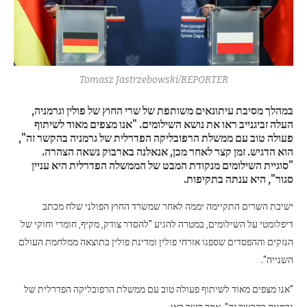
Tomasz Jastrzebowski/REPORTER
במהלך מסיבת עיתונאים משותפת של שרי החוץ של פולין וגרמניה,
העלה זביגנייב ראו את נושא השילומים. "אנו מצפים מאוד לשיתוף
פעולה טוב עם ממשלת הרפובליקה הפדרלית של גרמניה בהקשר זה",
הוא הדגיש. זמן קצר לאחר מכן, אנאלנה בארבוק נשאה הצהרה.
"סוגיית השילומים מנקודת המבט של הממשלה הפדרלית היא עניין
סגור", היא ענתה בתקיפות.
ישיבת השרים התקיימה יממה לאחר שמשרד החוץ הפולני שלח מכתב
דיפלומטי על השילומים, במטרה להגיע "להסדר צודק, מקיף, חומרי וחוקי של
הנזקים וההפסדים שספגו אזרחי פולין ומדינת פולין כתוצאה ממלחמת העולם
השנייה".
"אנו מצפים מאוד לשיתוף פעולה טוב עם ממשלת הרפובליקה הפדרלית של