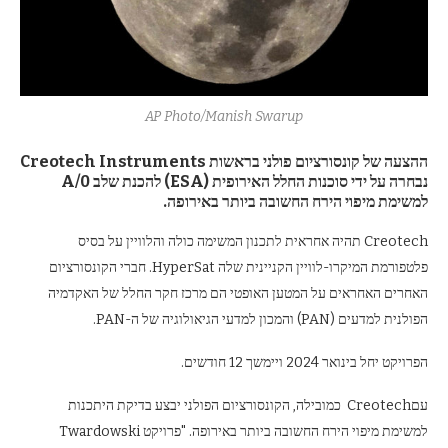
AP Photo/Manish Swarup
ההצעה של קונסורציום פולני בראשות Creotech Instruments
נבחרה על ידי סוכנות החלל האירופית (ESA) להכנת שלב 0/A
למשימת מיפוי הירח החשובה ביותר באירופה.
Creotech תהיה אחראית לתכנון המשימה כולה והלוויין על בסיס
פלטפורמת המיקרו-לוויין הקניינית שלה HyperSat. חברי הקונסורציום
האחרים האחראים על המטען האופטי הם מרכז חקר החלל של האקדמיה
הפולנית למדעים (PAN) והמכון למדעי הגיאולוגיה של ה-PAN.
הפרויקט יחל בינואר 2024 ויימשך 12 חודשים.
עםCreotech כמובילה, הקונסורציום הפולני יבצע בדיקת היתכנות
למשימת מיפוי הירח החשובה ביותר באירופה. "פרויקט Twardowski