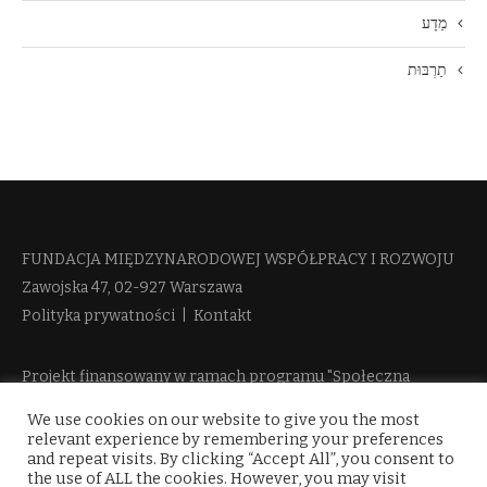
מַדָע
תַרְבּוּת
FUNDACJA MIĘDZYNARODOWEJ WSPÓŁPRACY I ROZWOJU​
Zawojska 47, 02-927 Warszawa
Polityka prywatności
|
Kontakt
Projekt finansowany w ramach programu "Społeczna
Odpowiedzialność Nauki 2" Ministerstwa Edukacji i Nauki
We use cookies on our website to give you the most
więcej informacji
relevant experience by remembering your preferences
and repeat visits. By clicking “Accept All”, you consent to
the use of ALL the cookies. However, you may visit