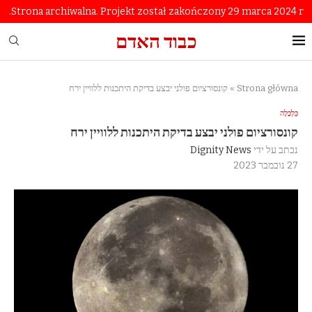
Strona archiwalna. Projekt został zakończony 29 marca 2024 r.
כבוד האדם
Strona główna
»
קונסורציום פולני יבצע בדיקת היתכנות ללוויין ירח
כַּלְכָּלָה
קונסורציום פולני יבצע בדיקת היתכנות ללוויין ירח
נכתב על ידי
Dignity News
27 נובמבר 2023