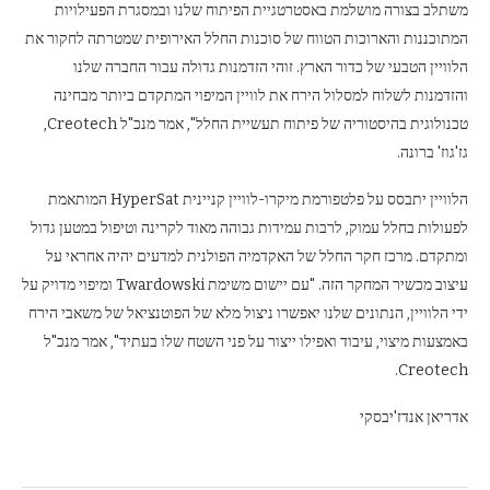
משתלב בצורה מושלמת באסטרטגיית הפיתוח שלנו ובמסגרת הפעילויות
המתוכננות והארוכות הטווח של סוכנות החלל האירופית שמטרתה לחקור את
הלוויין הטבעי של כדור הארץ. זוהי הזדמנות גדולה עבור החברה שלנו
והזדמנות לשלוח למסלול הירח את לוויין המיפוי המתקדם ביותר מבחינה
טכנולוגית בהיסטוריה של פיתוח תעשיית החלל", אמר מנכ"ל Creotech,
גז'גוז' ברונה.
הלוויין יתבסס על פלטפורמת מיקרו-לוויין קניינית HyperSat המותאמת
לפעולות בחלל עמוק, לרבות עמידות גבוהה מאוד לקרינה וטיפול במטען גדול
ומתקדם. מרכז חקר החלל של האקדמיה הפולנית למדעים יהיה אחראי על
עיצוב מכשיר המחקר הזה. "עם יישום משימת Twardowski ומיפוי מדויק על
ידי הלוויין, הנתונים שלנו יאפשרו ניצול מלא של הפוטנציאל של משאבי הירח
באמצעות מיצוי, עיבוד ואפילו ייצור על פני השטח שלו בעתיד", אמר מנכ"ל
Creotech.
אדריאן אנדז'יבסקי