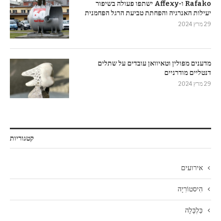
Rafako ו-Affexy ישתפו פעולה בשיפור
יעילות האנרגיה והפחתת טביעת הרגל הפחמנית
29 מרץ 2024
מדענים מפולין וטאיוואן עובדים על שתלים
דנטליים מודרניים
29 מרץ 2024
קטגוריות
אירועים
הִיסטוֹרִיָה
כַּלְכָּלָה