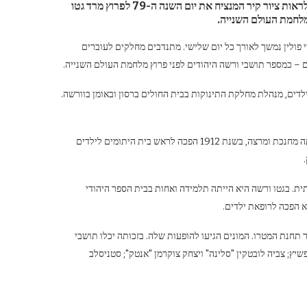
עד ה-30 באפריל, על קיר תחנת המטרו המרכזית בוורשה, יוכלו הצופים לראות ציור קיר המנציח את יום השנה ה-79 לפרוץ מרד גטו
לחמת העולם השנייה.
די פולין נמשך לאורך כל יום שלישי. מתנדבים מחלקים לעוברים
לדים, מנהלת מחלקת התינוקות בבית החולים ברסון ובאומן בוורשה.
ציור הקיר מנציח גם את סטפניה וילצ'ינסקה, "גברת סטפה" וילצ'ינסקה. היא הייתה מחנכת ומרצה, בשנת 1912 הפכה לראש בית היתומים לילדים
ית. בגטו ורשה היא הייתה תלמידה ואחות בבית הספר היהודי
 הפכה לרופאת ילדים.
 תחנת המטרו. המונים הגיעו להופעות שלה. בזכותה יכלו תושבי
יץ; צביה לובטקין "סלינה" ויצחק צוקרמן "אנטק"; סטניסלב