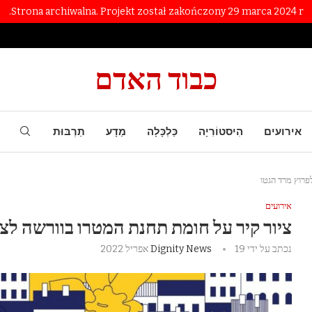
Strona archiwalna. Projekt został zakończony 29 marca 2024 r.
כבוד האדם
אירועים
הִיסטוֹרִיָה
כַּלְכָּלָה
מַדָע
תַרְבּוּת
אירועים
ציור קיר על חומת תחנת המטרו בוורשה לציון 79 שנה לפרוץ מרד ה
נכתב על ידי
19 אפריל 2022
Dignity News