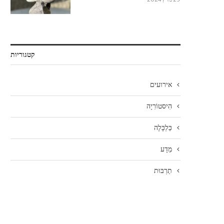
קטגוריות
אירועים
הִיסטוֹרִיָה
כַּלְכָּלָה
מַדָע
תַרְבּוּת