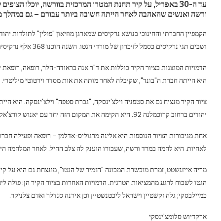
ורשה ואנשים שהאהבה לאחר הייתה חשובה ביותר עבורם – גם במהלך מ
הקמפיין החברתי והחינוכי בנושא נרקיסים שמארגן מוזיאון "פולין" לתולדות יהו
ושבים תגי נרקיסים כסמל לזיכרון של מורדי הגטו. השנה הוכנו 368 אלף נרקיסים – כמספר תושבי ורשה היהודים לפני פרוץ מלחמת העולם השנייה.
הדמויות המוצגות בציור הקיר כוללות את ד"ר אנה בראודה-הלר, רופאה, רופאת י
היא הייתה חברת ה"בונד", שקיבלה לאחר מותה את אות מסדר וירטוטי מיליטרי.
יהודים ברחוב קרוכמלנה 92. היא הקימה את המקום הזה יחד עם יאנוש קורצ'אק.
אחת מגיבורות הציור הנוספות היא אלינה מרגוליס-אדלמן – רופאה ופעילה חברת
לאחיות. היא לחמה במרד ורשה, שעבורו הוענק לה צלב החיל. לאחר המלחמה היא
מריה אייזנשטט, זמרת מוכשרת המכונה "הזמיר של הגטו", מונצחת גם היא על קיר
הגטו לשכוח לרגע מהמציאות הטרגית. הדמויות האחרות בציור הקיר הן: פולה ליפש
כמיילבסקי; גלה זקשטיין וישראל ליכטנשטיין וכן אירנה סנדלר ואדם צלניקר.
ארקדיוש סלומצ'ינסקי