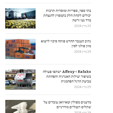
בתי ספר, ספריות ומוסדות תרבות
יכולים לקחת חלק בקמפיין להנצחת
מרד גטו ורשה
29 מרץ 2024
נתיב הענבר החדש פותח סיכוי לייצוא
מזון פולני לסין
29 מרץ 2024
Rafako ו-Affexy ישתפו פעולה
בשיפור יעילות האנרגיה והפחתת
טביעת הרגל הפחמנית
29 מרץ 2024
מדענים מפולין וטאיוואן עובדים על
שתלים דנטליים מודרניים
29 מרץ 2024