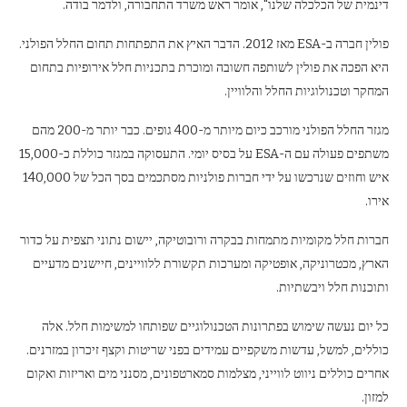
דינמית של הכלכלה שלנו", אומר ראש משרד התחבורה, ולדמר בודה.
פולין חברה ב-ESA מאז 2012. הדבר האיץ את התפתחות תחום החלל הפולני.
היא הפכה את פולין לשותפה חשובה ומוכרת בתכניות חלל אירופיות בתחום
המחקר וטכנולוגיות החלל והלוויין.
מגזר החלל הפולני מורכב כיום מיותר מ-400 גופים. כבר יותר מ-200 מהם
משתפים פעולה עם ה-ESA על בסיס יומי. התעסוקה במגזר כוללת כ-15,000
איש וחוזים שנרכשו על ידי חברות פולניות מסתכמים בסך הכל של 140,000
אירו.
חברות חלל מקומיות מתמחות בבקרה ורובוטיקה, יישום נתוני תצפית על כדור
הארץ, מכטרוניקה, אופטיקה ומערכות תקשורת ללוויינים, חיישנים מדעיים
ותוכנות חלל ויבשתיות.
כל יום נעשה שימוש בפתרונות הטכנולוגיים שפותחו למשימות חלל. אלה
כוללים, למשל, עדשות משקפיים עמידים בפני שריטות וקצף זיכרון במזרנים.
אחרים כוללים ניווט לווייני, מצלמות סמארטפונים, מסנני מים ואריזות ואקום
למזון.