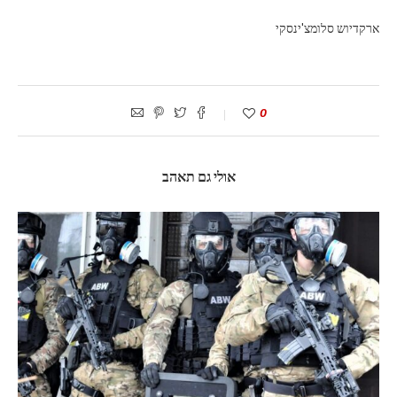
ארקדיוש סלומצ'ינסקי
0
אולי גם תאהב