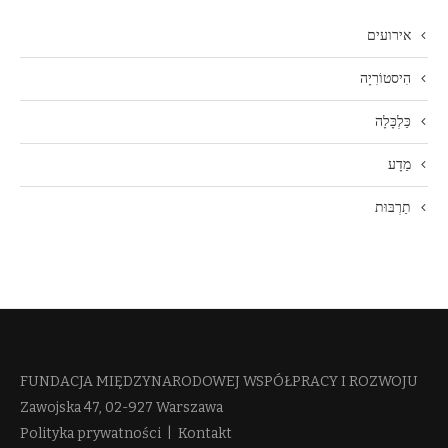
אירועים
הִיסטוֹרִיָה
כַּלְכָּלָה
מַדָע
תַרְבּוּת
FUNDACJA MIĘDZYNARODOWEJ WSPÓŁPRACY I ROZWOJU​
Zawojska 47, 02-927 Warszawa
Polityka prywatności
|
Kontakt