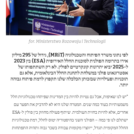
for. Ministerstwo Rozowoju i Technologii
לפי נתוני משרד הפיתוח והטכנולוגיה (MRiT), גידול של 295 מיליון
אירו בתרומה הפולנית לסוכנות החלל האירופית (ESA) בין 2023
ל-2025 יביא יתרונות קונקרטיים לפולין. לא רק השתתפותו של
אסטרונאוט פולני במשלחת לתחנת החלל הבינלאומית, אלא גם
תוכניות ופעילויות שבזכותן הכלכלה שלנו תקפוץ לרמת פיתוח גבוהה
יותר.
"יש לנו שאיפות, אבל גם נטיות להיות בין המדינות שפיתחו טכנולוגיות חלל
משמעותיות בעוד כמה שנים. המטרה שלנו היא לא להדביק את הפער עם
אחרים, אלא להיות בחזית העולמית. שיתוף פעולה מחוזק בין פולין ל-ESA
ישתלם לנו פי כמה – הפולני השני בהיסטוריה יטוס לחלל, רמת טכנולוגיות
החלל המקומית תגדל, ייווצרו מקומות עבודה בשכר גבוה ותהיה התפתחות