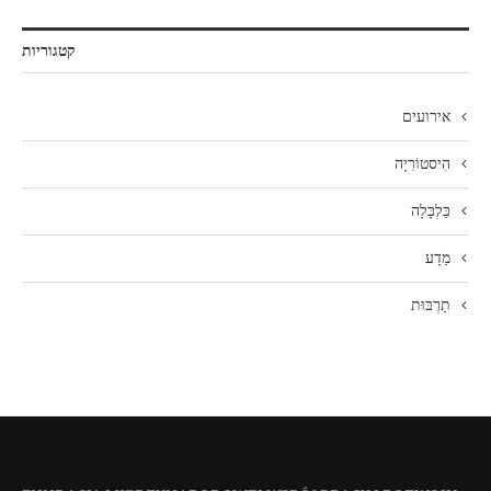
קטגוריות
אירועים
הִיסטוֹרִיָה
כַּלְכָּלָה
מַדָע
תַרְבּוּת