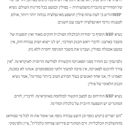
של המחירים מוגברת משמעותית – בפולין וכמעט בכל מדינות העולם. נשיא
NBPהודיע ​​כי לעת עתה פולין תושפע מאינפלציה גבוהה יותר ויותר, אולם
לטענתו גורמי האינפלציה ידעכו עם השנים.
נשיא NBP הוסיף כי יסודות הכלכלה הפולנית חזקים מאוד ואין תופעות של
משבר בארצנו. לדברי ראש הבנק המרכזי, יש לנו ייצוא ושוק עבודה חזק, אין
כמעט אבטלה בפולין, ועברנו את משבר המגיפה יחסית ללא נזק.
גלפינסקי גם הזהיר מפני הפאניקה הקשורה לפלישה הרוסית לאוקראינה. "אין
צורך להיכנס לפאניקה, אין סיבה למשוך זלוטי מכספומטים. אנחנו לא בסכנה,
תאמינו לי, אני אחד האנשים בעלי המידע הטוב ביותר במדינה", אמר נשיא
הבנק הלאומי של פולין.
נשיא NBP התייחס גם למצב הקשור למלחמה באוקראינה. לדבריו, לזרם
המהגרים יש השפעה חיובית על כלכלת המדינה.
"הם יוצרים ביקוש נוסף וכן היצע עבודה נוסף. אני אומר את זה לכל מי שמודאג
מההשלכות הכלכליות. זרם המהגרים פירושו צמיחה כלכלית", ציין גלפינסקי.