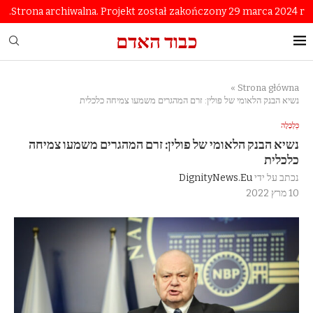
Strona archiwalna. Projekt został zakończony 29 marca 2024 r.
כבוד האדם
»
Strona główna
נשיא הבנק הלאומי של פולין: זרם המהגרים משמעו צמיחה כלכלית
כַּלְכָּלָה
נשיא הבנק הלאומי של פולין: זרם המהגרים משמעו צמיחה
כלכלית
נכתב על ידי
DignityNews.eu
10 מרץ 2022