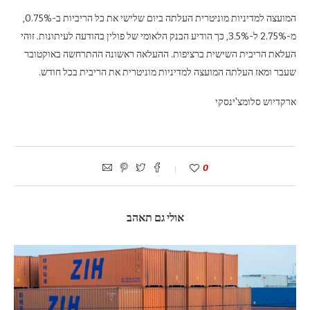
המועצה למדיניות מוניטרית העלתה ביום שלישי את כל הריביות ב-0.75%,
מ-2.75% ל-3.5%, כך הודיע ​​הבנק הלאומי של פולין בהודעה לעיתונות. זוהי
העלאת הריבית השישית ברציפות. ההעלאה ראשונה ההתרחשה באוקטובר
שעבר ומאז העלתה המועצה למדיניות מוניטרית את הריבית בכל חודש.
ארקדיוש סלומצ'ינסקי
0
אולי גם תאהב