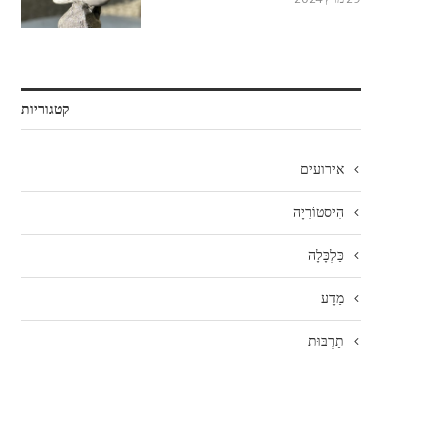
קטגוריות
אירועים
הִיסטוֹרִיָה
כַּלְכָּלָה
מַדָע
תַרְבּוּת