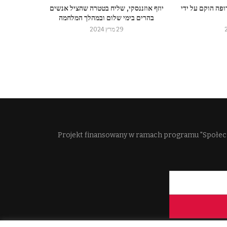
ופה הוקם על ידי
יוזף אוזננסקי, שליח בטטרה שהציל אנשים
בהרים בימי שלום ובמהלך המלחמה
29 מרץ 2024
Projekt finansowany w ramach programu "Społec