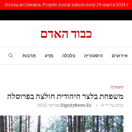
Strona archiwalna. Projekt został zakończony 29 marca 2024 r.
כבוד האדם
אירועים
הִיסטוֹרִיָה
כַּלְכָּלָה
מַדָע
תַרְבּוּת
הִיסטוֹרִיָה
משפחת בלצר היהודית חולצה בפרוסלה
נכתב על ידי
9 פברואר 2022
DignityNews.eu