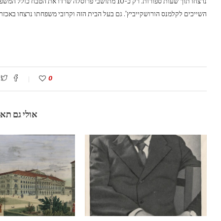
נרצחו תוך שעות ספורות. רק כ-10 מתושבי פרוסלה שרדו 
השייכים לקלמנס הורושקייביץ'. גם בעל הבית הזה וקרובי משפחתו נרצחו באכזרי
0
אולי גם תא