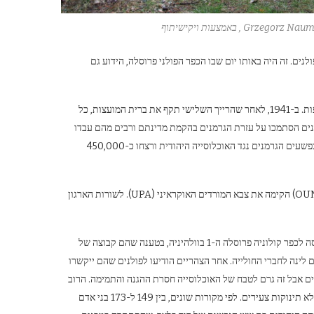
, באמצעות ויקישיתוף
ם בפולנים. זה היה באותו יום שבו הכפר הפולני פרוסלה, הידוע גם
כתוצאה מהפלישה הגרמנית והסובייטית לפולין ב-1939 ,חולקה פולין בין התוקפות. ב-1941, לאחר שהרייך השלישי תקף את ברית המועצות, כל
וש גרמני. לאומנים אוקראינים הסתמכו על עזרת הגרמנים בהקמת מדינתם ורבים מהם עבדו
במשטרת העזר האוקראינית (Ukrainische Hilfspolizei). חבריה השתתפו בפשעים הגרמנים נגד האוכלוסייה היהודית ורצחו כ-450,000
בסוף 1942 שלוחה של ארגון הלאומנים האוקראינים בראשות סטפן בנדרה (OUN-B) הקימה את צבא המורדים האוקראיני (UPA). לשורות הארגון
בלילה שבין 8-9 בפברואר 1943, חוליית UPA בפיקודו של גרגורי פרגיניאק נכנסה לכפר קולוניה פרוסלה ה-1 בוולהיניה, בטענה שהם קבוצה של
ם לינה לחברי החולייה. אחר הצהריים הודיעו לפולנים שהם ייקשרו
נים אבל זה גרם לטבח של האוכלוסייה חסרת ההגנה והתמימה. הרוב
המכריע של התושבים נרצח עם גרזנים וסכינים. לא דילגו על אף אחד, לא נשים ולא תינוקות צעירים. לפי מקורות שונים, בין 149 ל-173 בני אדם