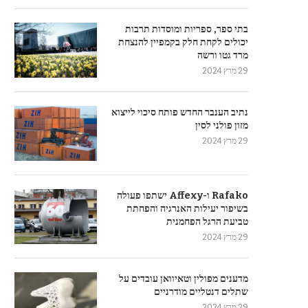
בתי ספר, ספריות ומוסדות תרבות
יכולים לקחת חלק בקמפיין להנצחת
מרד גטו ורשה
29 מרץ 2024
נתיב הענבר החדש פותח סיכוי לייצוא
מזון פולני לסין
29 מרץ 2024
Rafako ו-Affexy ישתפו פעולה
בשיפור יעילות האנרגיה והפחתת
טביעת הרגל הפחמנית
29 מרץ 2024
מדענים מפולין וטאיוואן עובדים על
שתלים דנטליים מודרניים
29 מרץ 2024