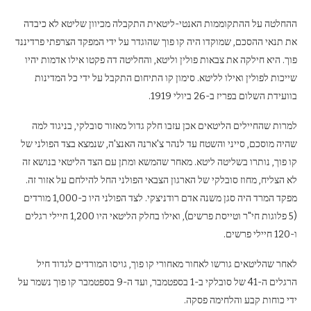
ההחלטה על ההתקוממות האנטי-ליטאית התקבלה מכיוון שליטא לא כיבדה
את תנאי ההסכם, שמוקדו היה קו פוך שהוגדר על ידי המפקד הצרפתי פרדיננד
פוך. היא חילקה את צבאות פולין וליטא, והחליטה דה פקטו אילו אדמות יהיו
שייכות לפולין ואילו לליטא. סימון קו התיחום התקבל על ידי כל המדינות
בוועידת השלום בפריז ב-26 ביולי 1919.
למרות שהחיילים הליטאים אכן עזבו חלק גדול מאזור סובלקי, בניגוד למה
שהיה מוסכם, סייני והשטח עד לנהר צ'ארנה האנצ'ה, שנמצא בצד הפולני של
קו פוך, נותרו בשליטה ליטא. מאחר שהמשא ומתן עם הצד הליטאי בנושא זה
לא הצליח, מחוז סובלקי של הארגון הצבאי הפולני החל להילחם על אזור זה.
מפקד המרד היה סגן משנה אדם רודניצקי. לצד הפולני היו כ-1,000 מורדים
(5 פלוגות חי"ר וטייסת פרשים), ואילו בחלק הליטאי היו 1,200 חיילי רגלים
ו-120 חיילי פרשים.
לאחר שהליטאים גורשו לאחור מאחורי קו פוך, גויסו המורדים לגדוד חיל
הרגלים ה-41 של סובלקי ב-1 בספטמבר, ועד ה-9 בספטמבר קו פוך נשמר על
ידי כוחות קבע והלחימה פסקה.