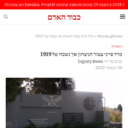
Strona archiwalna. Projekt został zakończony 29 marca 2024 r.
כבוד האדם
Strona główna
»
מרד סייני עטור הניצחון אך נשכח של 1919
הִיסטוֹרִיָה
מרד סייני עטור הניצחון אך נשכח של 1919
נכתב על ידי
Dignity News
29 נובמבר 2022