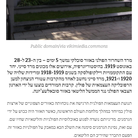
Public domain/via vikimiedia.commons
מרד השחרור הפולני באזור סובלקי נמשך 5 ימים – בין ה-23 ל-28
באוגוסט 1919. בהיסטוריוגרפיה, אירועים אלו מכונים מרד סייני. יחד
עם התקוממויות ויילקופולסקה בשנים 1918-1919 ומרידות שלזיה של
1920 ו-1921, מרד סייני נחשב לאחד מהקרבות עטורי הניצחון למען
הרפובליקה העצמאית של פולין. קרבות המורדים בוצעו על ידי הארגון
הצבאי הפולני נגד הממשל הליטאי באזור סובאלשצ'יזנה.
תנועת העצמאות הפולנית הרגישה את נוכחותה באזורים הצפוניים של ארצות
פולין במיוחד במהלך מלחמת העולם הראשונה, כאשר האזור היה כבוש על ידי
הגרמנים. מדיניותם נועדה לפגוע באוכלוסיות הפולניות והליטאיות שחיו שם.
עם זאת, נסיגת הגרמנים סימנה את השלב הבא במאבק על הפולניות באזור זה.
הפעם התברר שהיריב הם הליטאים.