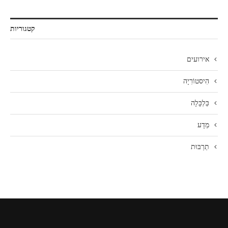
קטגוריות
אירועים
הִיסטוֹרִיָה
כַּלְכָּלָה
מַדָע
תַרְבּוּת