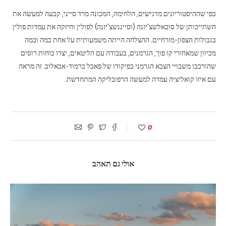
כפי שההיסטוריונים מדגישים, הלחימה, המכונה מרד סייני, קבעה למעשה את
השתייכותן של סובאלשצ'יזנה (וסייננשצ'יזנה) לפולין וחיזקה את עמדות פולין
בגבולות הצפון-מזרחיים. ההצלחה הייתה משמעותית על אחת כמה וכמה
מכיוון שמאחורי קו פוך, הגרמנים, בעבודה עם הליטאים, יצרו כוחות רוסים
שהורכבו משבויי הצבא הגרמני בפיקודו של פאבל ברמוד-אבאלוב. זה מראה
עם איזו קואליציה עמדה למעשה הרפובליקה המתחדשת.
0
אולי גם תאהב