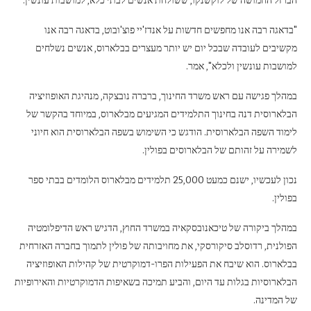
הברזל החמושה של לוקשנקו, ששולחת אנשים לבתי כלא, למושבות עונשין.
"בדאגה רבה אנו מחפשים חדשות על אנדז'יי פוצ'ובוט, בדאגה רבה אנו
מקשיבים לעובדה שבכל יום יש יותר מעצרים בבלארוס, אנשים נשלחים
למושבות עונשין ולכלא", אמר.
במהלך פגישה עם ראש משרד החינוך, ברברה נובצקה, מנהיגת האופוזיציה
הבלארוסית דנה בחינוך התלמידים המגיעים מבלארוס, במיוחד בהקשר של
לימוד השפה הבלארוסית. הודגש כי השימוש בשפה הבלארוסית הוא חיוני
לשמירה על זהותם של הבלארוסים בפולין.
נכון לעכשיו, ישנם כמעט 25,000 תלמידים מבלארוס הלומדים בבתי ספר
בפולין.
במהלך ביקורה של טיכאנובסקאיה במשרד החוץ, הדגיש ראש הדיפלומטיה
הפולנית, רדוסלב סיקורסקי, את מחויבותה של פולין לתמוך בחברה האזרחית
בבלארוס. הוא שיבח את הפעילות הפרו-דמוקרטית של קהילות האופוזיציה
הבלארוסיות בגלות עד היום, והביע תמיכה בשאיפות הדמוקרטיות והאירופיות
של המדינה.