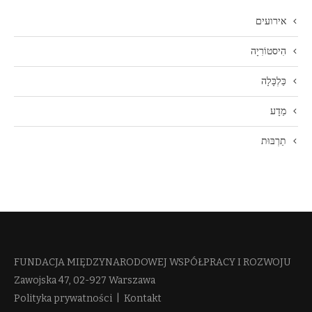
אירועים
הִיסטוֹרִיָה
כַּלְכָּלָה
מַדָע
תַרְבּוּת
FUNDACJA MIĘDZYNARODOWEJ WSPÓŁPRACY I ROZWOJU​
Zawojska 47, 02-927 Warszawa
Polityka prywatności
|
Kontakt