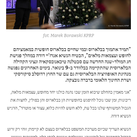
fot. Marek Borawski KPRP
"תמיד אתמוך בבלארוס ובמי שחיים בבלארוס חופשית במאמציהם
לחופש ועצמאות מלאים", הבטיח הנשיא אנדז'יי דודה במהלך פגישת
חג המולד-שנה החדשה עם סבטלנה טיכאנובסקאיה ונציגי הקהילה
הבלארוסית שהתקיימה בבלוודר ב-9 בינואר. בימים האחרונים נפגשה
מנהיגת האופוזיציה הבלארוסית גם עם שר החוץ רדוסלב סיקורסקי
ושרת החינוך הלאומי ברברה נובצקה.
"אני מאמין בהחלט שיבוא הזמן שבו נהנה כולנו יחד מחופש, עצמאות מלאה,
ריבונות; זמן שבו נוכל להיפגש בחופשיות הן בבלארוס והן בפולין, לחצות את
הגבול המשותף שלנו בכל עת, ללא חשש להיות כלוא, עצור או מוטרד", הדגיש
הנשיא דודה.
הנשיא העריך שכיום מערכת המשפט בבלארוס בעצם לא קיימת; זוהי רק זרוע