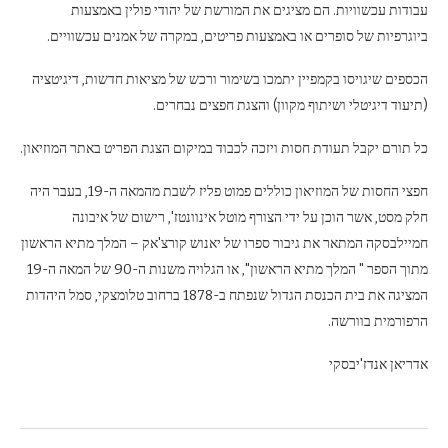
עבודות עכשוויות. הם מציגים את המורשת של יהודי פולין באמצעות
ביוגרפיות של סופרים או באמצעות פריטים, במקרה של אמנים עכשוויים.
הכספים שיגויסו בקמפיין יתמכו בשימור ורכש של מציאות חדשות, דיגיטציה
(תיעוד דיגיטלי ושיתוף מקוון) והצגת חפצים נבחרים.
כל תורם יקבל תעודת חסות ויזכה לכבוד במיקום הצגת הפריט באתר המוזיאון.
חפצי החסות של המוזיאון כוללים פמוט פליז לשבת מהמאה ה-19, בעבר היה
חלק מסט, אשר הוכן על ידי הצורף מוטל אינוונטז', רישום של איבונה
חמיילבסקה המתאר את גיבור ספרו של יאנוש קורצ'אק – המלך מתיא הראשון
מתוך הספר " המלך מתיא הראשון", או הגלויה משנות ה-90 של המאה ה-19
המציגה את בית הכנסת הגדול שנפתח ב-1878 ברחוב טלומצקי, סמל היהדות
הרפורמית בוורשה.
אדריאן אנדז'יבסקי