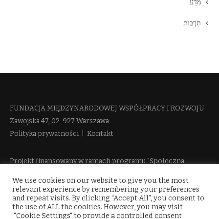
מַדָע
תַרְבּוּת
FUNDACJA MIĘDZYNARODOWEJ WSPÓŁPRACY I ROZWOJU​
Zawojska 47, 02-927 Warszawa
Polityka prywatności
|
Kontakt
Projekt finansowany w ramach programu "Społeczna
Odpowiedzialność Nauki 2" Ministerstwa Edukacji i Nauki
We use cookies on our website to give you the most
więcej informacji
relevant experience by remembering your preferences
and repeat visits. By clicking “Accept All”, you consent to
the use of ALL the cookies. However, you may visit
"Cookie Settings" to provide a controlled consent.