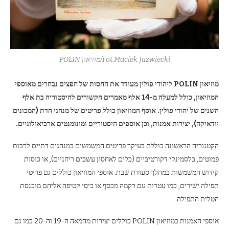
Fot.Maciek Jazwiecki/מוזיאון POLIN
מוזיאון POLIN ליהודי פולין מעודד את החסות של חפצים נבחרים מאוספי
המוזיאון, כולל למעלה מ-14 אלף מאמרים הקשורים להיסטוריה בת אלף
השנים של יהודי פולין. אוסף המוזיאון כולל פריטים של מנהגי הדת (המכונים
יודאיקה), יצירות אמנות, וכן אוספים היסטוריים ומונומנטים ארכיאולוגיים.
הקטגוריה הראשונה כוללת בעיקר פריטים המשמשים במנהגים דתיים לרבות
פמוטים, בלסמינקי דקורטיביים (כלים לאחסון עשבים ריחניים), או כוסות
קידוש המשמשות במהלך סעודת שבת. אוספי המוזיאון כוללים גם פריטי
תפילה ישירים, כמו עטרות עם רקמה מכסף או כיסי קטיפה אליהם מוכנסת
הטלית התפילה.
אוספי האמנות במוזיאון POLIN כוללים יצירות מהמאה ה-19 וה-20 כמו גם