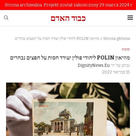
Strona archiwalna. Projekt został zakończony 29 marca 2024 r.
כבוד האדם
Strona główna
»
מוזיאון POLIN ליהודי פולין יעודד חסות על חפצים נבחרים
תַרְבּוּת
מוזיאון POLIN ליהודי פולין יעודד חסות על חפצים נבחרים
נכתב על ידי
DignityNews.eu
15 פברואר 2022