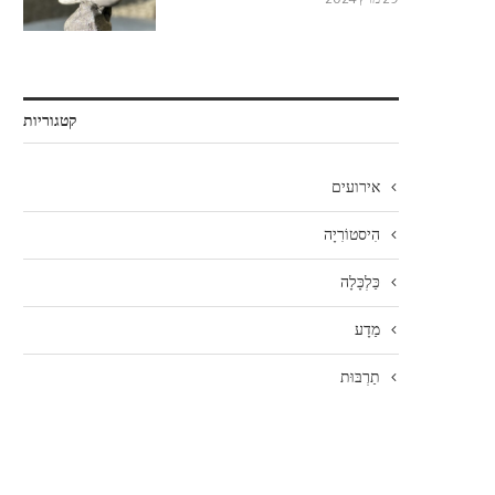
קטגוריות
אירועים
הִיסטוֹרִיָה
כַּלְכָּלָה
מַדָע
תַרְבּוּת