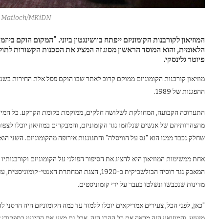
 Matloch/MKiDN
המוזיאון לקורבנות הקומוניזם ייפתח בוושינגטון ביוני. "המקום הוקם ביוז
הלאומית, והוא המוסד הראשון מסוג זה המציג את הסכנות הקשורות לתול
פיוטר גלינסקי.
ההפגנות של 1989.
התערוכה הקבועה, המחולקת לשלושה חלקים, ממוקמת בקומת הקרקע. כל המידע ה
מהצהרותיהם של אנשים שנלחמו נגד הקומוניזם, והמבקרים במוזיאון יוכלו לצפו
שחלק נכבד ממנו הוא "נס על הוויסלה" והתגוננות אירופה מהקומוניזם. השני הוא
אחת ממשימות המוזיאון היא להציג את הסיפור הפולני על הקומוניזם וקורבנותי
מדינות שנכבשו ונשלטו בעבר על ידי קומוניסטים.
מזעזע. והמוזיאון הזה מראה את כל ההרג הזה, אבל גם מציג את ההיגיון בתפקוד