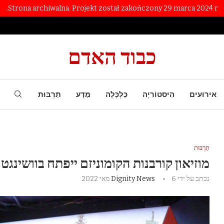
Strona archiwalna. Projekt został zakończony 29 marca 2024 r.
כבוד האדם
אירועים
הִיסטוֹרִיָה
כַּלְכָּלָה
מַדָע
תַרְבּוּת
תַרְבּוּת
מוזיאון קורבנות הקומוניזם ייפתח בוושינגטון
נכתב על ידי
6 מאי 2022
Dignity News