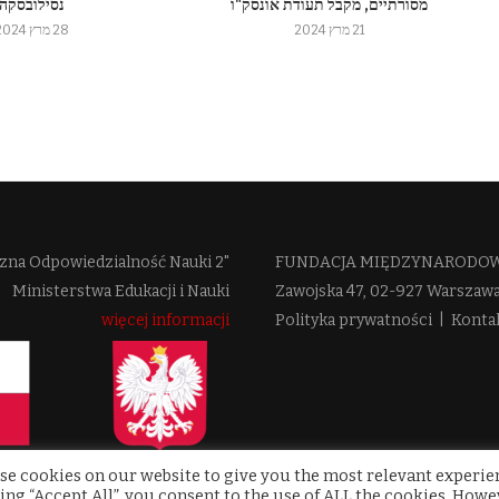
מסורתיים, מקבל תעודת אונסק"ו
נסילובסקה
21 מרץ 2024
28 מרץ 2024
zna Odpowiedzialność Nauki 2"
FUNDACJA MIĘDZYNARODOWE
Ministerstwa Edukacji i Nauki
Zawojska 47, 02-927 Warszaw
więcej informacji
Polityka prywatności
|
Konta
se cookies on our website to give you the most relevant experie
ing “Accept All”, you consent to the use of ALL the cookies. Howe