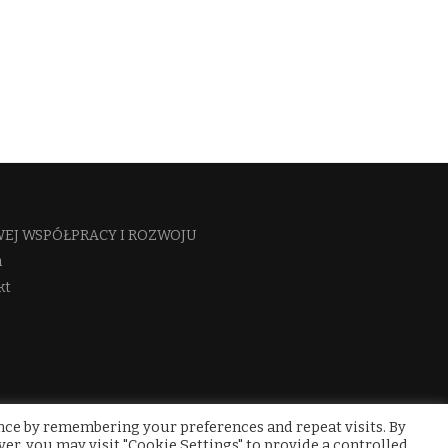
J WSPÓŁPRACY I ROZWOJU​
a
kt
nce by remembering your preferences and repeat visits. By
ver, you may visit "Cookie Settings" to provide a controlled