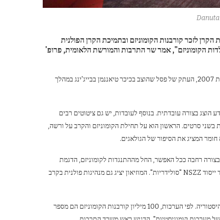
Danuta
מת הקרן לזכר קורבנות הקומוניזם ובתמיכת הקרן הפולנית
דות הקומוניזם", אמר שר התרבות והמורשת הלאומית, פרופ'
מוזיאון קורבנות הקומוניזם ממוקם קרוב לאתר שבו הוקם פסל אלת החירות בשנת 2007, העתק של פסל שהוצב בכיכר טיאננמן בבייג'ינג במהלך
וצג בצורה עובדתית. בנוסף לעובדות, יש גם ציטוטים רבים
ת בשני סרטים. הראשון הוא על תחילת הקומוניזם והקרב על ורשה,
 חומר המציג את הסיפור של הגולאגים.
ו בצורה רחבה ככל האפשר, החל מההתנגדות לקומוניזם, הדגמת
המאבק נגד רוסיה הבולשביקית ב-1920, הצגת המחתרת האנטי-קומוניסטית, עד ייסוד NSZZ "סולידריות". המוזיאון יציג גם מנהיגות פולנית בקרב
"כאן, לפני הכל, צעירים אמריקאים יוכלו ללמוד עד כמה הקומוניזם היה הרסני להיסטוריה. לפי הערכות, 100 מיליון קורבנות הקומוניזם הם מספר
ן של מערכות קומוניסטיות", הדגיש ראש משרד התרבות.