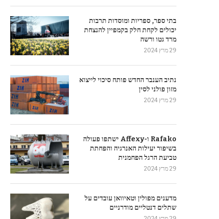
בתי ספר, ספריות ומוסדות תרבות
יכולים לקחת חלק בקמפיין להנצחת
מרד גטו ורשה
29 מרץ 2024
נתיב הענבר החדש פותח סיכוי לייצוא
מזון פולני לסין
29 מרץ 2024
Rafako ו-Affexy ישתפו פעולה
בשיפור יעילות האנרגיה והפחתת
טביעת הרגל הפחמנית
29 מרץ 2024
מדענים מפולין וטאיוואן עובדים על
שתלים דנטליים מודרניים
29 מרץ 2024