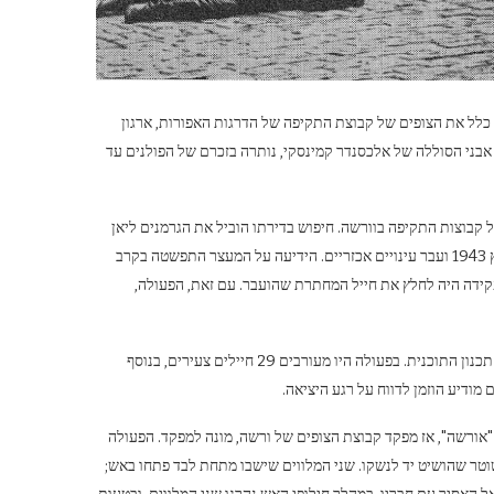
כלל את הצופים של קבוצת התקיפה של הדרגות האפורות, ארגון
ית (ZHP). הפעולה, המתוארת בספר אבני הסוללה של אלכסנדר קמינסקי, נותרה בזכרם של הפולנים עד
ה" של קבוצות התקיפה בוורשה. חיפוש בדירתו הוביל את הגרמנים ליאן
ביטנר המכונה "רודי", המפקד המוערך של גדוד "הדרום". ביטנר נעצר ב-23 במרץ 1943 ועבר עינויים אכזריים. הידיעה על המעצר התפשטה בקרב
פקידה היה לחלץ את חייל המחתרת שהועבר. עם זאת, הפעולה,
חיילי הגדודים האפורים החליטו להכין מארב נוסף עם "זוסקה" שהחה אחראי על תכנון התוכנית. בפעולה היו מעורבים 29 חיילים צעירים, בנוסף
 מודיע הוזמן לדווח על רגע היציאה.
 סטניסלב ברוניוסקי, הלא הוא "אורשה", אז מפקד קבוצת הצופים של ורשה, מונה למפקד. הפעולה
ה" שפצע שוטר שהושיט יד לנשקו. שני המלווים שישבו מתחת לבד פתחו באש;