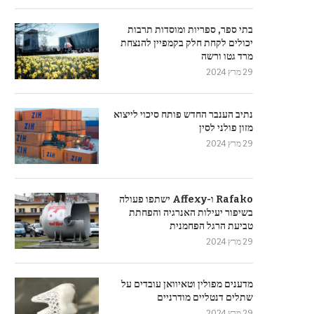
בתי ספר, ספריות ומוסדות תרבות
יכולים לקחת חלק בקמפיין להנצחת
מרד גטו ורשה
29 מרץ 2024
נתיב הענבר החדש פותח סיכוי לייצוא
מזון פולני לסין
29 מרץ 2024
Rafako ו-Affexy ישתפו פעולה
בשיפור יעילות האנרגיה והפחתת
טביעת הרגל הפחמנית
29 מרץ 2024
מדענים מפולין וטאיוואן עובדים על
שתלים דנטליים מודרניים
29 מרץ 2024