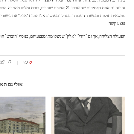
בינתיים, המכונית עם צוות הנהג הנכה הצליחה לעצור ליד הארסנל. "זוסקה" רץ א
נהרגה גם אחת האסירות שהועברו. 21 אנשים שוחררו, רוב
ממשאית חולפת וממשרד העבודה. במהלך מפגשים אלו הוכיח "אלק" את כישוריו, 
נפצע קשה.
הפעולה הצליחה, אך גם "רודי" ו"אלק" שניצלו מתו מפצעיהם, בנוסף "הוברט" הוכה ונהרג לא
0
אולי גם תא