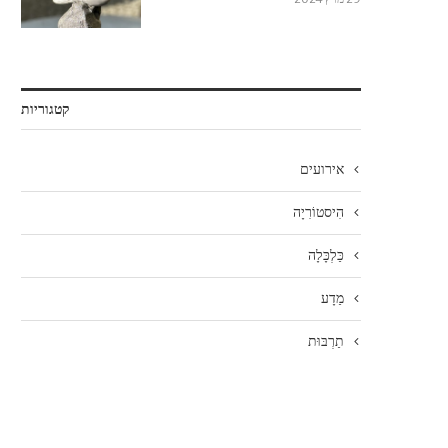
קטגוריות
אירועים
הִיסטוֹרִיָה
כַּלְכָּלָה
מַדָע
תַרְבּוּת