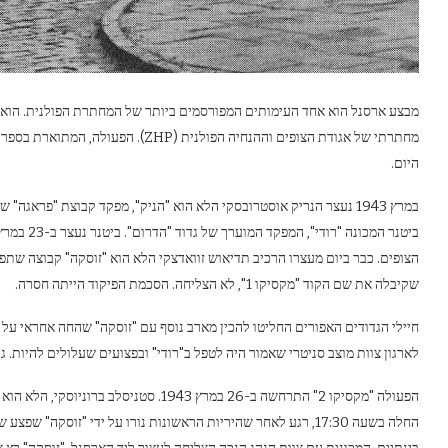
מבצע ארסנל הוא אחד העימותים המפורסמים ביותר של המחתרת הפולנית. הוא 
מחתרתי של אגודת הצופים וההנחיה הפולנ
היום.
במרץ 1943 נעצר הנריק אוסטרובסקי הלא הוא "הניק", מפקד קבוצת "פראג
הצופים. כבר ביום מעצרו הרכיב תדיאוש זוואדצקי הלא הוא "זוסקה" קבוצה שת
שקיבלה את שם הקוד "מקסיקו 1", לא הצליחה. הסכמת הפיקוד הייתה חסרה.
לארגון צוות מוצב סניטרי שאמור היה לטפל ב"רודי" ובפצועים שעלולים להיות. גם
הפעולה "מקסיקו 2" התרחשה ב-26 במרץ 1943.
החלה בשעה 17:30, רגע לאחר שהיריות הראשונות נורו על ידי "זוסק