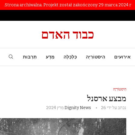
Strona archiwalna. Projekt został zakończony 29 marca 2024 r.
כבוד האדם
אירועים
הִיסטוֹרִיָה
כַּלְכָּלָה
מַדָע
תַרְבּוּת
הִיסטוֹרִיָה
מבצע ארסנל
נכתב על ידי
26 מרץ 2024
Dignity News