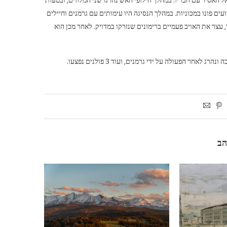
ל האסיר עם חבריו. במהלך חילופי האש נהרגו שני המלווים, ובטעות
ם נמלטו מהזירה. הפצועים פונו במכוניות. במהלך הנסיגה היו עימותים עם גרמנים וחיילים
עצר את האויב פעמיים ברימונים שנזרקו במדויק. לאחר מכן הוא
חר הפעולה על ידי גרמנים, ועוד 3 פולנים נפצעו.
הב