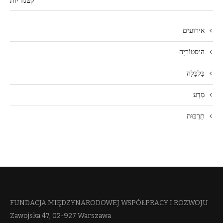
קטגוריות
אירועים
הִיסטוֹרִיָה
כַּלְכָּלָה
מַדָע
תַרְבּוּת
FUNDACJA MIĘDZYNARODOWEJ WSPÓŁPRACY I ROZWOJU​
Zawojska 47, 02-927 Warszawa