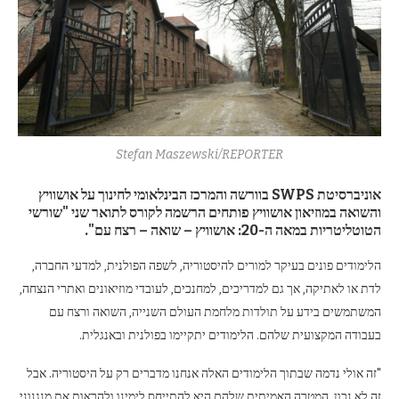
Stefan Maszewski/REPORTER
אוניברסיטת SWPS בוורשה והמרכז הבינלאומי לחינוך על אושוויץ
והשואה במוזיאון אושוויץ פותחים הרשמה לקורס לתואר שני "שורשי
הטוטליטריות במאה ה-20: אושוויץ – שואה – רצח עם".
הלימודים פונים בעיקר למורים להיסטוריה, לשפה הפולנית, למדעי החברה,
לדת או לאתיקה, אך גם למדריכים, למחנכים, לעובדי מוזיאונים ואתרי הנצחה,
המשתמשים בידע על תולדות מלחמת העולם השנייה, השואה ורצח עם
בעבודה המקצועית שלהם. הלימודים יתקיימו בפולנית ובאנגלית.
"זה אולי נדמה שבתוך הלימודים האלה אנחנו מדברים רק על היסטוריה. אבל
זה לא נכון. המטרה האמיתית שלהם היא להתייחס לימינו ולהראות את מנגנוני