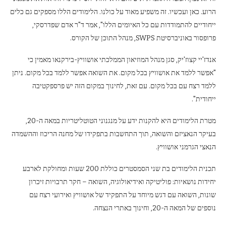
הרוע. כאן ועכשיו. זה משפיע מאוד על כולנו. הלימודים הללו מספקים גם כלים
ייחודיים להתמודדות עם כל האיומים הללו", אמר ד"ר אדם שפדרסקי,
פרופסור באוניברסיטת SWPS, מנהל התוכן של הקורס.
אנדז'יי קצוז'יק, סגן מנהל המוזיאון הממלכתי אושוויץ-בירקנאו מאמין כי
"אפשר ללמד את אושוויץ בכל מקום. את השואה אפשר ללמד בכל מקום. ניתן
ללמד רצח עם בכל מקום. עם זאת, לחינוך במקום הזה יש פרספקטיבה
ייחודית".
מטרת הלימודים היא להקנות ידע על מנגנוני הטוטליטריות במאה ה-20,
בעיקר הנאציזם והשואה, תוך התחשבות בתפקידו של מחנה הריכוז וההשמדה
הנאצי הגרמני אושוויץ.
תכנית הלימודים בת שני הסמסטרים כוללת 200 שעות ומחולקת לארבע
יחידות נושאיות: פוליטיקה ואידיאולוגיה, השואה – חקר תרבויות זיכרון
שונות, השואה עם דגש מיוחד על התפקיד של אושוויץ ואירועי רצח עם
נוספים של המאה ה-20, וחינוך באתרי הנצחה.