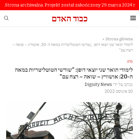
Strona archiwalna. Projekt został zakończony 29 marca 2024 r.
כבוד האדם
»
Strona główna
לימודי תואר שני יוצאי דופן: „שורשי הטוטליטריות במאה ה-20: אושוויץ – שואה –
רצח עם”
מַדָע
לימודי תואר שני יוצאי דופן: "שורשי הטוטליטריות במאה
ה-20: אושוויץ – שואה – רצח עם"
נכתב על ידי
Dignity News
10 אוגוסט 2022