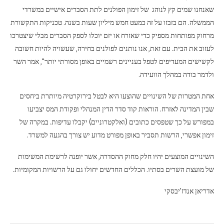
שאנחנו שמים קץ לנוהג של זימון הפולנים לתת הסברים אישיים במשרדי
הממשלה. הם בזבזו על זה כמעט חמש מיליון שעות בשנה. טכניקות התקשורת
מרחוק מפותחות מספיק כדי שאזרח או יזם יוכלו לספק הסברים מבלי שיצטרכו
לעזוב את הבית. עם זאת, אנו נותנים לפולנים בחירה, שעשויה להיות חשובה
לקשישים המעדיפים לטפל בעניינים רשמיים באופן מסורתי יותר", אמר השר
ולדמר בודה במהלך הוועידה.
אחת המטרות של השינויים שהוצעו היא לבטל בירוקרטיה מיותרת ביחסים
שבין המדינה לאזרח. הוראות קוד סדר הדין המנהלי ופקודת המס יצביעו
במפורש על כך שטפסים כתובים (ואלקטרוניים) יקבלו עדיפות. במקרה של
זימון אפשרי, הרשות תסביר באופן מפורט מדוע יש צורך בהגעה למשרד.
השינויים המוצעים יהיו חלק מחוק ההסדרה, אשר יופנה לרשימת המשימות
של מועצת השרים בסתיו. הכללים החדשים יחולו גם על הרשויות המקומיות.
אדריאן אנדז'יבסקי