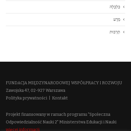
כַּלְכָּלָה
מַדָע
תַרְבּוּת
FUNDACJA MIĘDZYNARODOWEJ WSPÓŁPRACY I ROZWOJU​
Zawojska 47, 02-927 Warszawa
Polityka prywatności
|
Kontakt
Projekt finansowany w ramach programu "Społeczna
Odpowiedzialność Nauki 2" Ministerstwa Edukacji i Nauki
więcej informacji