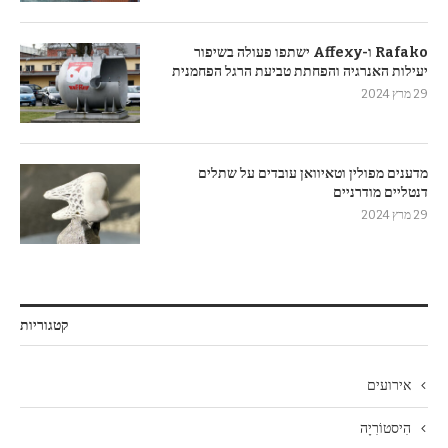
Rafako ו-Affexy ישתפו פעולה בשיפור
יעילות האנרגיה והפחתת טביעת הרגל הפחמנית
29 מרץ 2024
מדענים מפולין וטאיוואן עובדים על שתלים
דנטליים מודרניים
29 מרץ 2024
קטגוריות
אירועים
הִיסטוֹרִיָה