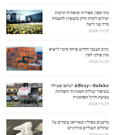
בתי ספר, ספריות ומוסדות תרבות
יכולים לקחת חלק בקמפיין להנצחת
מרד גטו ורשה
29 מרץ 2024
נתיב הענבר החדש פותח סיכוי לייצוא
מזון פולני לסין
29 מרץ 2024
Rafako ו-Affexy ישתפו פעולה
בשיפור יעילות האנרגיה והפחתת
טביעת הרגל הפחמנית
29 מרץ 2024
מדענים מפולין וטאיוואן עובדים על
שתלים דנטליים מודרניים
29 מרץ 2024