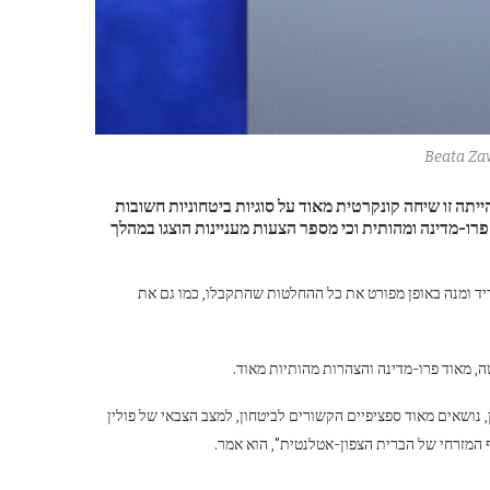
Beata Za
ז'יי דודה ציין לאחר ישיבת המועצה לביטחון לאומי (NSC) כי הייתה זו שיחה קונקרטית מאוד על סוגיות ביטחוניות חשובות
 פרו-מדינה ומהותית וכי מספר הצעות מעניינות הוצגו במהלך
על התהליך בפסגת נאט"ו במדריד ומנה באופן מפורט את כל ההחלטות שהתקבלו, כמו גם את
ן, נושאים מאוד ספציפיים הקשורים לביטחון, למצב הצבאי של פולין
המזרחי של הברית הצפון-אטלנטית", הוא אמר.