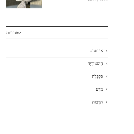
קטגוריות
אירועים
הִיסטוֹרִיָה
כַּלְכָּלָה
מַדָע
תַרְבּוּת