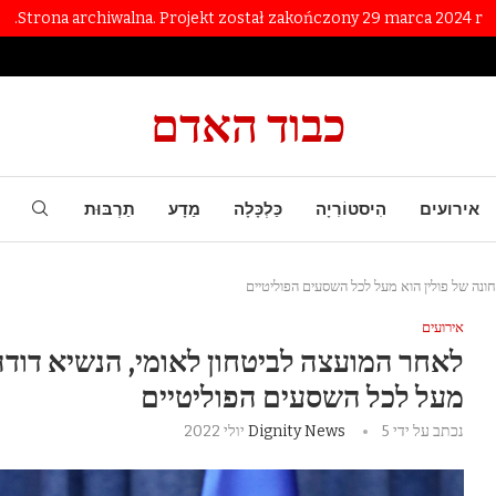
Strona archiwalna. Projekt został zakończony 29 marca 2024 r.
כבוד האדם
אירועים
הִיסטוֹרִיָה
כַּלְכָּלָה
מַדָע
תַרְבּוּת
ונה של פולין הוא מעל לכל השסעים הפוליטיים
אירועים
לאחר המועצה לביטחון לאומי, הנשיא דודה
מעל לכל השסעים הפוליטיים
נכתב על ידי
5 יולי 2022
Dignity News