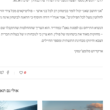
לדברי הנשיא, מספר הצעות מעניינות לעתיד עלו במהלך ישיבת RCN.
"אני חושב שאני יכול לומר בביטחון רב לכל בני ארצי – פוליטיקאים מכל צידי הז
לחלוטין מעל לכל הפילוגים", אמר אנדז'יי דודה והוסיף כי הדאגה לביטחון אינה נ
הנשיא התייחס גם לפסגת נאט"ו במדריד. הוא העריך שההחלטות שהתקבלו שם –
– מחזקות מאוד את ביטחונה של פולין. הוא ציין כי לנוכחות זו של בעלות הברית
הצבא וחיזוקו מבחינת התשתית ומספר החיילים.
ארקדיוש סלומצ'ינסקי
0
אולי גם תא