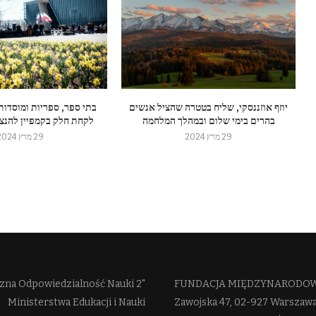
יוזף אוזננסקי, שליח בטטרה שהציל אנשים
בתי ספר, ספריות ומוסדות
בהרים בימי שלום ובמהלך המלחמה
לקחת חלק בקמפיין להנצח
29 מרץ 2024
29 מרץ 2024
zna Odpowiedzialność Nauki 2"
FUNDACJA MIĘDZYNARODOWE
Ministerstwa Edukacji i Nauki
Zawojska 47, 02-927 Warszaw