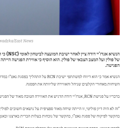
wadzka/East News
הנשיא אנד
של פולין ועל המצב הצבאי של פולין. הוא הוסיף כי אווירת הפגישה הייתה
הפגישה.
הנשיא אמר כי הוא דיווח למשתתפי ישיבת RCN 
השיחות מאחורי הקלעים שניהל והאווירה שליוותה את הפסגה.
בדבריו על פגישת RCN, אנדז'יי דודה הדגיש את האווירה הטובה מאוד של הפגישה, מאוד פרו-מדינה והצהרות מהותיות מאוד.
"זה לא היה דיון פוליטי, זו הייתה שיחה מאוד ספציפית על נושאים חשובים לפולי
בהקשר לפיקוח של פסגת נאט"ו, בהקשר של נוכחות בעלות הברית בארצנו ובאגף 