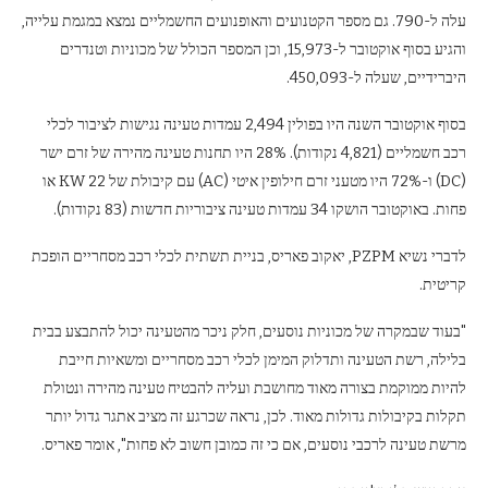
עלה ל-790. גם מספר הקטנועים והאופנועים החשמליים נמצא במגמת עלייה,
והגיע בסוף אוקטובר ל-15,973, וכן המספר הכולל של מכוניות וטנדרים
היברידיים, שעלה ל-450,093.
בסוף אוקטובר השנה היו בפולין 2,494 עמדות טעינה נגישות לציבור לכלי
רכב חשמליים (4,821 נקודות). 28% היו תחנות טעינה מהירה של זרם ישר
(DC) ו-72% היו מטעני זרם חילופין איטי (AC) עם קיבולת של 22 KW או
פחות. באוקטובר הושקו 34 עמדות טעינה ציבוריות חדשות (83 נקודות).
לדברי נשיא PZPM, יאקוב פאריס, בניית תשתית לכלי רכב מסחריים הופכת
קריטית.
"בעוד שבמקרה של מכוניות נוסעים, חלק ניכר מהטעינה יכול להתבצע בבית
בלילה, רשת הטעינה ותדלוק המימן לכלי רכב מסחריים ומשאיות חייבת
להיות ממוקמת בצורה מאוד מחושבת ועליה להבטיח טעינה מהירה ונטולת
תקלות בקיבולות גדולות מאוד. לכן, נראה שכרגע זה מציב אתגר גדול יותר
מרשת טעינה לרכבי נוסעים, אם כי זה כמובן חשוב לא פחות", אומר פאריס.