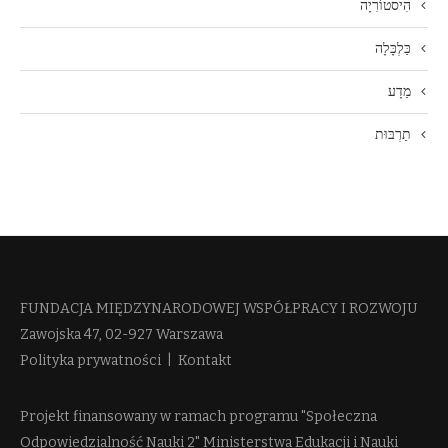
הִיסטוֹרִיָה
כַּלְכָּלָה
מַדָע
תַרְבּוּת
FUNDACJA MIĘDZYNARODOWEJ WSPÓŁPRACY I ROZWOJU​
Zawojska 47, 02-927 Warszawa
Polityka prywatności
|
Kontakt
Projekt finansowany w ramach programu "Społeczna
Odpowiedzialność Nauki 2" Ministerstwa Edukacji i Nauki