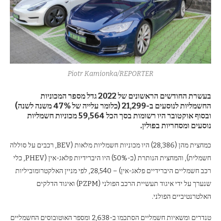
Piotr Kamionka/REPORTER
בעשרת החודשים הראשונים של 2022 גדל מספר המכוניות
החשמליות לנוסעים ב-21,299 (כלומר עלייה של 47% משנה לשנה)
ובסוף אוקטובר היו רשומות בסך הכל 59,564 מכוניות חשמליות
נוסעים ומסחריות בפולין.
כמחצית מהן (28,386) היו מכוניות חשמליות מלאות (BEV, רכבים על סוללה
חשמלית), והמחצית הנותרת (כ-50%) היו היברידיות פלאג-אין (PHEV, כלי
רכב חשמליים היברידיים פלאג-אין) – 28,540, לפי מניין האלקטרומוביליות
שנערך על ידי איגוד תעשיית הרכב הפולני (PZPM) ואיגוד הדלקים
האלטרנטיביים הפולני.
טנדרים ומשאיות חשמליים הסתכמו ב-2,638 ומספר האוטובוסים החשמליים