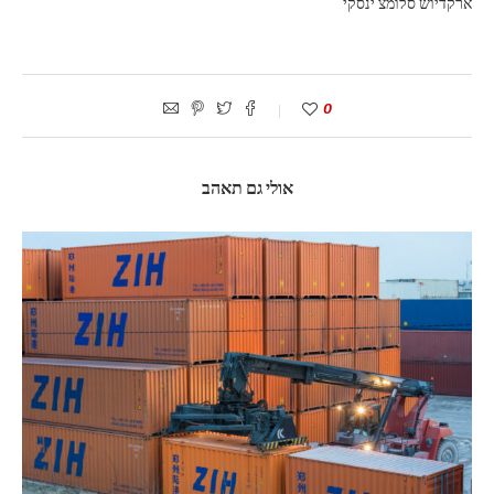
ארקדיוש סלומצ'ינסקי
0
אולי גם תאהב