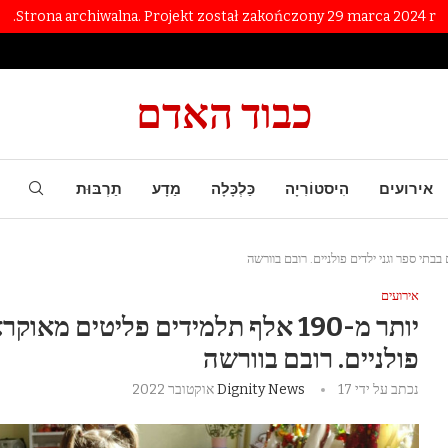
Strona archiwalna. Projekt został zakończony 29 marca 2024 r.
כבוד האדם
אירועים
הִיסטוֹרִיָה
כַּלְכָּלָה
מַדָע
תַרְבּוּת
אירועים
יותר מ-190 אלף תלמידים פליטים מא
פולניים. רובם בוורשה
נכתב על ידי
17 אוקטובר 2022
Dignity News