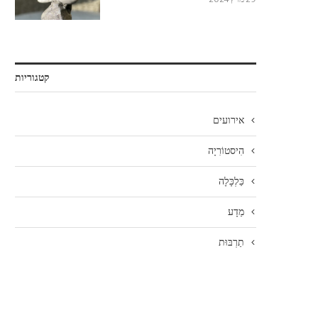
קטגוריות
אירועים
הִיסטוֹרִיָה
כַּלְכָּלָה
מַדָע
תַרְבּוּת