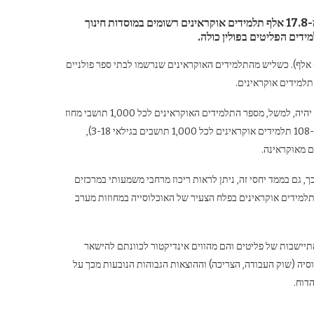
כ-192.5 אלף תלמידים פליטים לומדים בגנים ובבתי ספר פולניים. יותר מ-17.8 אלף תלמידים אוקראינים רשומים במוסדות חינוך
אחרי ורשה מגיעות בירות המחוז ורוצלב (7.9 אלף), קרקוב (7.2 אלף) ופוזנן (6.3 אלף). כשליש מהתלמידים האוקראינים שנרשמו לבתי ספר פולניים
למידים אוקראינים.
"כדי להמחיש טוב יותר את המצב, כדאי להשתמש גם במדד יחסי. אינדיקטור כזה יהיה, למשל, מספר התלמידים האוקראינים לכל 1,000 תושבי מחוז
נתון בין הגילאים 3 עד 18. שלושת המקומות הראשונים תפוסים על ידי סופוט (כ-108 תלמידים אוקראינים לכל 1,000 תושבים בגילאי 3-18),
ר של מדד זה, 19 הם ערי מחוז ועיירות. כך, גם בממד יחסי זה, ניתן לראות ריכוז מרחבי משמעותי במרכזים
ל תלמידים אוקראינים בפלח הצעיר של האוכלוסייה במחוזות מערב
התיישבות של פליטים והם מהווים אינדיקטור לכוונתם להישאר
וסיה (שוק העבודה, הצריכה) וההוצאות הגבוהות הנובעות מכך על
דוח.