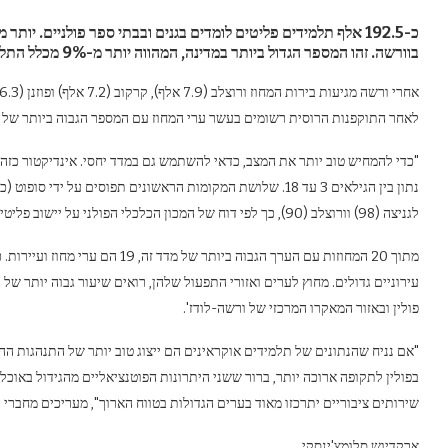
בוורשה. זהו המספר הגדול ביותר במדינה, המהווה יותר מ-9% מכלל התלמידים הפליטים בפולין כולה.
לאחר התוקפנות הרוסית רשומים בעשר ערי המחוז עם המספר הגבוה ביותר של ת
לגניצה (98) וורוצלב (90), כך לפי דוח של המכון הכלכלי הפולני על יישוב פליטים מאוקראינה.
מתוך 20 המחוזות עם הערך הגבוה ביות
עירוניים גדולים. מחוץ לערים ואזורי התפעול שלהן, רואים שיעור גבוה יותר ש
פולין ובאזור המאקרו המרכזי של ורשה-לודז'.
"אם נניח שהנתונים של תלמידים אוקראינים הם ייצוג טוב יותר של התנהגות ה
בפולין לתקופה ארוכה יותר, ברור ששני היתרונות הפוטנציאליים מהגידול באוכל
שירותים ציבוריים יתרכזו מאוד בערים הגדולות בטווח הארוך", מעריכים מחברי ה
ארקדיוש סלומצ'ינסקי