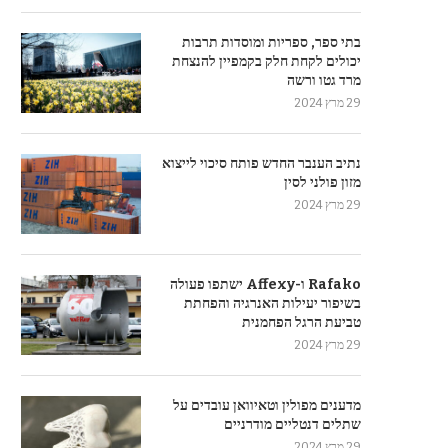
בתי ספר, ספריות ומוסדות תרבות
יכולים לקחת חלק בקמפיין להנצחת
מרד גטו ורשה
29 מרץ 2024
נתיב הענבר החדש פותח סיכוי לייצוא
מזון פולני לסין
29 מרץ 2024
Rafako ו-Affexy ישתפו פעולה
בשיפור יעילות האנרגיה והפחתת
טביעת הרגל הפחמנית
29 מרץ 2024
מדענים מפולין וטאיוואן עובדים על
שתלים דנטליים מודרניים
29 מרץ 2024