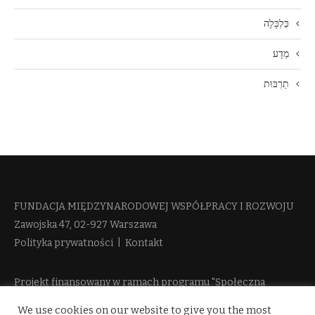
כַּלְכָּלָה
מַדָע
תַרְבּוּת
FUNDACJA MIĘDZYNARODOWEJ WSPÓŁPRACY I ROZWOJU​
Zawojska 47, 02-927 Warszawa
Polityka prywatności
|
Kontakt
Projekt finansowany w ramach programu "Społeczna
Odpowiedzialność Nauki 2" Ministerstwa Edukacji i Nauki
We use cookies on our website to give you the most