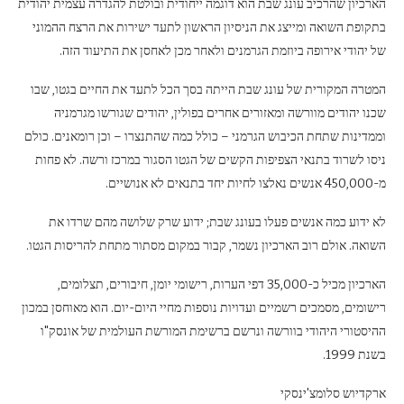
הארכיון שהרכיב עונג שבת הוא דוגמה ייחודית ובולטת להגדרה עצמית יהודית
בתקופת השואה ומייצג את הניסיון הראשון לתעד ישירות את הרצח ההמוני
של יהודי אירופה ביוזמת הגרמנים ולאחר מכן לאחסן את התיעוד הזה.
המטרה המקורית של עונג שבת הייתה בסך הכל לתעד את החיים בגטו, שבו
שכנו יהודים מוורשה ומאזורים אחרים בפולין, יהודים שגורשו מגרמניה
וממדינות שתחת הכיבוש הגרמני – כולל כמה שהתנצרו – וכן רומאנים. כולם
ניסו לשרוד בתנאי הצפיפות הקשים של הגטו הסגור במרכז ורשה. לא פחות
מ-450,000 אנשים נאלצו לחיות יחד בתנאים לא אנושיים.
לא ידוע כמה אנשים פעלו בעונג שבת; ידוע שרק שלושה מהם שרדו את
השואה. אולם רוב הארכיון נשמר, קבור במקום מסתור מתחת להריסות הגטו.
הארכיון מכיל כ-35,000 דפי הערות, רישומי יומן, חיבורים, תצלומים,
רישומים, מסמכים רשמיים ועדויות נוספות מחיי היום-יום. הוא מאוחסן במכון
ההיסטורי היהודי בוורשה ונרשם ברשימת המורשת העולמית של אונסק"ו
בשנת 1999.
ארקדיוש סלומצ'ינסקי