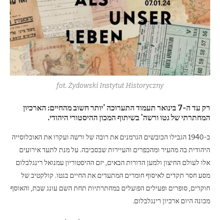
fot. Żydowski Instytut Historyczny
רק עד ה-7 בינואר תעמוד התערוכה 'יותר חשוב מהחיים: הארכיון
המחתרתי של גטו ורשה' בשיתוף המכון ההיסטורי היהודי.
ב-1940 הגבילו הכובשים הגרמנים את רובה של ורשה ועקרו את האוכלוסייה
היהודית בה מהעיר ומהכפרים והעיירות שבסביבה. על מנת לתעד אירועים
אלו לעולם החיצון ולמען הדורות הבאים, יזם ההיסטוריון עמנואל רינגלבלום
מסע חסר תקדים לאיסוף חומרים המתעדים את החיים בגטו. קולקטיב של
חוקרים, סופרים ופעילים הפועלים במחתרתיות תחת השם עונג שבת, והאוסף
מכונה היום ארכיון רינגלבלום.