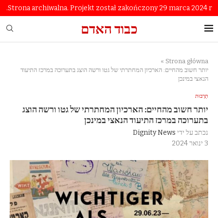
Strona archiwalna. Projekt został zakończony 29 marca 2024 r.
כבוד האדם
»
Strona główna
יותר חשוב מהחיים: הארכיון המחתרתי של גטו ורשה הוצג בתערוכה במרכז התיעוד
הנאצי במינכן
תַרְבּוּת
יותר חשוב מהחיים: הארכיון המחתרתי של גטו ורשה הוצג
בתערוכה במרכז התיעוד הנאצי במינכן
נכתב על ידי
Dignity News
3 ינואר 2024