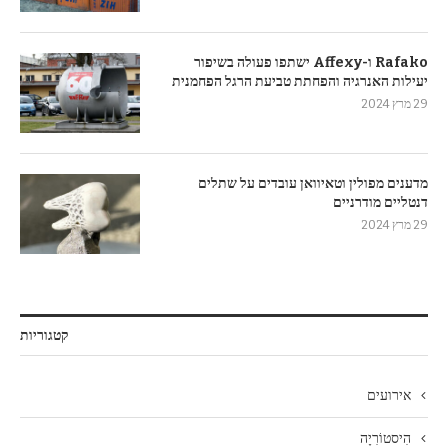
Rafako ו-Affexy ישתפו פעולה בשיפור
יעילות האנרגיה והפחתת טביעת הרגל הפחמנית
29 מרץ 2024
מדענים מפולין וטאיוואן עובדים על שתלים
דנטליים מודרניים
29 מרץ 2024
קטגוריות
אירועים
הִיסטוֹרִיָה