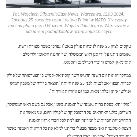
Fot. Wojciech Olkusnik/East News, Warszawa, 12.03.2024.
Obchody 25. rocznicy czlonkostwa Polski w NATO. Uroczysty
apel na placu przed Muzeum Wojska Polskiego w Warszawie z
udzia?em pododdzialow armii sojuszniczych.
טקסים לציון 25 שנה לנוכחות פולין בנאט"ו נערכו בשטח מצודת ורשה.
נאומים ניתנו על ידי סגן ראש הממשלה, שר ההגנה הלאומי ולדיסלב
קוסיניאק-קמיש ודוברי הפרלמנט והסנאט.
במהלך חגיגות יום השנה הדגיש השר קוסיניאק-קמיש כי הצטרפותה של פולין
לברית הצפון-אטלנטית לפני 25 שנה הייתה "תוצאה ברורה של מאבק חמוש
ופוליטי איתן ובלתי נלאה, כמו גם אחריות אזרחית".
"פולין היא בעלת ברית נאמנה של האמנה. בשמי, אבל גם בשם ראש הממשלה,
השרים, כולנו האחראים על הרפובליקה של פולין היום, אני מאשר את
התחייבויות הברית של המדינה הפולנית לכל חברי ארגון האמנה
הצפון-אטלנטית ואני מצפה מבעלי בריתנו למלא את כל הוראות האמנה כאשר
יתעורר הצורך", אמר סגן ראש הממשלה.