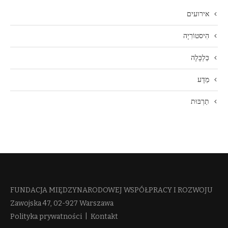
אירועים
הִיסטוֹרִיָה
כַּלְכָּלָה
מַדָע
תַרְבּוּת
FUNDACJA MIĘDZYNARODOWEJ WSPÓŁPRACY I ROZWOJU​
Zawojska 47, 02-927 Warszawa
Polityka prywatności
|
Kontakt