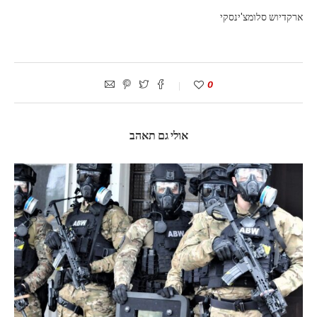
ארקדיוש סלומצ'ינסקי
0
אולי גם תאהב