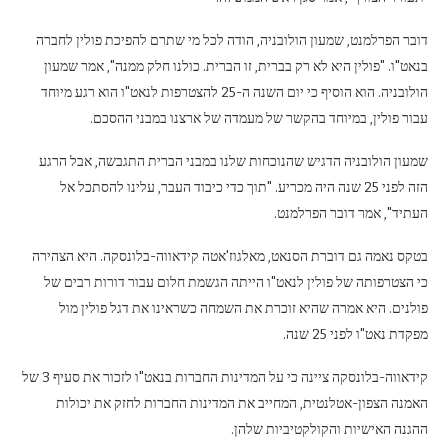
דובר הפרלמנט, שמעון הולובניה, הודה לכל מי שתרם להפיכת פולין לחברה
בנאט"ו. "פולין היא לא רק בברית, זו הברית. כולנו חלק ממנה", אמר שמעון
הולובניה. הוא הוסיף כי יום השנה ה-25 להצטרפות לנאט"ו הוא רגע מיוחד
עבור פולין, במיוחד בהקשר של מעמדה של ארצנו במבני ההסכם.
שמעון הולובניה הדגיש שהנוכחות שלנו במבני הברית התגבשה, אבל הרגע
הזה לפני 25 שנה היה מכריע. "תוך כדי כיבוד העבר, עלינו להסתכל אל
העתיד", אמר דובר הפרלמנט.
בטקס נאמה גם דוברת הסנאט, מאלגוז'אטה קידאווה-בלונסקה. היא הצהירה
כי הצטרפותה של פולין לנאט"ו הייתה הגשמת חלום עבור דורות רבים של
פולנים. היא אמרה שהיא זוכרת את השמחה כשראינו את דגל פולין מול
מפקדת נאט"ו לפני 25 שנה.
קידאווה-בלונסקה ציינה כי על המדינות החברות בנאט"ו לזכור את סעיף 3 של
האמנה הצפון-אטלנטית, המחייב את המדינות החברות לחזק את יכולות
ההגנה האישיות והקולקטיביות שלהן.