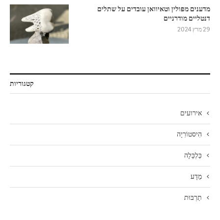
מדענים מפולין וטאיוואן עובדים על שתלים
דנטליים מודרניים
29 מרץ 2024
קטגוריות
אירועים
הִיסטוֹרִיָה
כַּלְכָּלָה
מַדָע
תַרְבּוּת