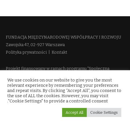
FUNDACJA MIĘDZYNARODOWEJ WSPÓŁPRACY I ROZWOJU​
Zawojska 47, 02-927 Warszawa
Polityka prywatności
|
Kontakt
Projekt finansowany w ramach programu "Społeczna
Odpowiedzialność Nauki 2" Ministerstwa Edukacji i Nauki
We use cookies on our website to give you the most
więcej informacji
relevant experience by remembering your preferences
and repeat visits. By clicking “Accept All”, you consent to
the use of ALL the cookies. However, you may visit
"Cookie Settings" to provide a controlled consent.
Accept All
Cookie Settings