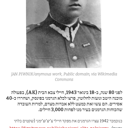
JAN PIWNIK/anymous work, Public domain, via Wikimedia
Commons
לפני 80 שנה, ב-18 בינואר 1943, חיילי צבא הבית (AK), בפעולה
מוכנה היטב ונועזת לחלוטין, פרצו לכלא הגרמני בפינסק, ושחררו כ-40
אסירים. הם עשו זאת כמעט ללא אבדות מצדם, למרות העובדה
שהכוחות הגרמנים בעיר מנו לפחות 3,000 חיילים.
בנובמבר 1942 עצרו הגרמנים את מפקד חיילי צ'יצ'וצ'ימני (שקטים בלתי