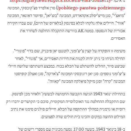
נראים):
https://dignitynews.eu/pl/cichociemi-elita-zolnierzy-
polskiego-panstwa-podziemnego/
) סרן אלפרד פצ'קובסקי, המכונה
"מיאצ'י", סגן מייצ'יסלב אקהארדט, המכונה "בוצ'יאן", ופיוטר דאונאר, המכונה
"אזור". חיילים אלה נלקחו לכלא בפינסק (בלארוס של היום), שם עברו חקירה
אכזרית של הגסטפו. במטה AK בוורשה התקבלה החלטה לשחרר את
האסירים.
משימה זו הופקדה על קצין צ'יצ'ומני, לוטננט יאן פיבניק, שם בדוי "פונורי".
תחילה הניחו כי ניתן יהיה לקנות את חירות האסירים, אך "פונורי", לאחר
שביצע סיור, החליט להשתלט על הכלא בכוח. במבצע השתתפו שלושה חיילי
צ'יצ'ומני נוספים: סגן יאן רוגובסקי המכונה "צ'ארקה", סגן ואצלב קופיסטו
המכונה "קרה" וסגן מיקל פיאלקה המכונה "קאווה".
בתחילת ינואר 1943 הגיעה הקבוצה החמושה לבששץ' ולאחר מכן לפינסק.
שם התקבלה ההחלטה נגד האוכלוסייה המקומית, סוכם כי הקושרים ידברו רק
רוסית או גרמנית במהלך ההתקפה על הכלא. חיילים פולנים סימנו את נתיב
המילוט החוצה במקום והכינו בית חולים שדה לפצועים.
ב-18 בינואר 1943, בשעה 17:00, נסעה מכונית עם מספרי רישום של