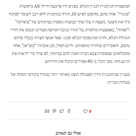
המשטרה הגרמנית לבניין הכלא. בפנים היו ארבעה חיילי AK בראשות
"פונורי". אחד מהם, מחופש לאיש SS, הורה בגרמנית ללא רבב לשומר לפתוח
מיד את השער. בשעה זו עלו שתי קבוצות נוספות בפיקודם של "צ'ארקה"
ו"קאווה", באמצעות סולמות, על הגדר בגובה חמישה מטרים וכבשו את חדרי
הנהלת הכלא, והרגו את מפקד הכלא וסגנו. שאר אנשי הצוות נכבלו ופיהם
נחסם, והאסירים שוחררו מתאיהם. לרוע המזל, סגן אקהרד "בוצ'יאן", אחד
מהכלואים שמפקדת צבא הבית דאגה להם במיוחד, לא שרד כדי לראות את
הרגע הזה. בסך הכל, כ-40 אסירים קיבלו את חירותם.
מעניין שהתוכנית ודרך הפעולה הוצגו מאוחר יותר כמודל בקורסי הסחה של
בעלות הברית.
0
אולי גם תאהב